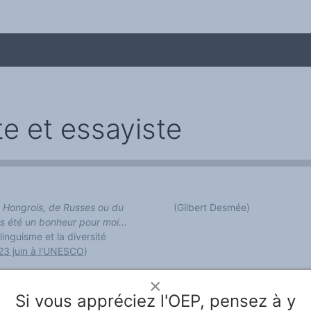
e et essayiste
e Hongrois, de Russes ou du
(Gilbert Desmée)
 été un bonheur pour moi...
me
ilinguisme et la diversité
23 juin à l'UNESCO
)
e Hongrois, de Russes ou du
×
s été un bonheur pour moi,
Si vous appréciez l'OEP, pensez à y
nivers parfois inconnu ou mal