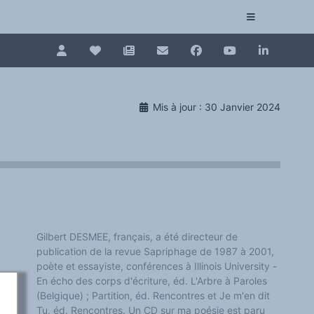
Pour renouveler, connectez-vous d'abord à votre es
Collection plurilinguisme
Mis à jour : 30 Janvier 2024
La Collection plurilinguisme sur CAIRN (artic
Annuaire des chercheurs
Nouveau dictionnaire des anglicismes (ND
Les Assises européennes du plurilinguisme
Gilbert DESMEE, français, a été directeur de
publication de la revue Sapriphage de 1987 à 2001,
poète et essayiste, conférences à Illinois University -
En écho des corps d'écriture, éd. L'Arbre à Paroles
(Belgique) ; Partition, éd. Rencontres et Je m'en dit
Tu, éd. Rencontres. Un CD sur ma poésie est paru