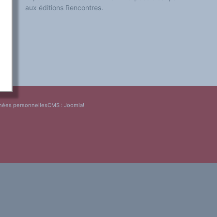
aux éditions Rencontres.
nées personnelles
CMS :
Joomla!