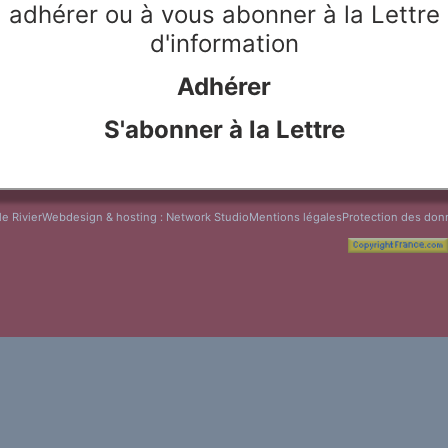
adhérer ou à vous abonner à la Lettre
que de chaque langue est
i nous voulons garder l'âme du
d'information
le m'amène à vivre dans 3
r aujourd'hui la poésie en
Adhérer
s créations dignes d'intérêt.
ons.
S'abonner à la Lettre
le Rivier
Webdesign & hosting :
Network Studio
Mentions légales
Protection des don