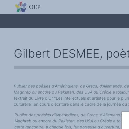
L'OBSERVATOIRE
Découvrez le site avec Mistral IA, Deepseek, ChatGPT, etc.
La Charte européenne du plurilinguisme
Qui sommes-nous ?
Le projet
Soutenir l'OEP
Agir avec l'OEP
Contacter l'OEP
Gilbert DESMEE, poèt
Proposer une action
Demander un stage
Régles de confidentialité
LES ACTIONS
Colloques de ou avec l'OEP
La Lettre de l'OEP
Les éditos de l'OEP
La petite librairie de l'OEP
Publier des poésies d'Amérindiens, de Grecs, d'Allemands, d
Collection Plurilinguisme
Maghreb ou encore du Pakistan, des USA ou Créole a toujours
L'annuaire des chercheurs et équipes de recherche sur le plurilinguis
(extrait du Livre d'Or "Les intellectuels et artistes pour le plur
Les séminaires en partenariat
Les Assises
culturelle" en cours d'écriture dans le cadre de la journée du
Une cagnotte pour installer le plurilinguisme à l'université
PÔLE RECHERCHE
Publier des poésies d'Amérindiens, de Grecs, d'Allemands, D
Bibliographie
Maghreb ou encore du Pakistan, des USA ou Créole a toujour
Colloques et séminaires
Appels à communication ou projet
cette rencontre, à chaque fois, fut porteuse d'ouverture, d'u