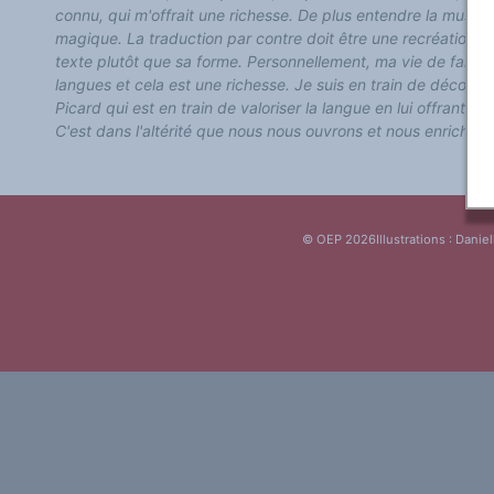
Classement thématique
connu, qui m'offrait une richesse. De plus entendre la musi
Annuaire des chercheurs sur le plurilinguisme
magique. La traduction par contre doit être une recréation s
Instituts et centres de recherche
texte plutôt que sa forme. Personnellement, ma vie de famil
L'OEP et le plurilinguisme sur CAIRN
LES FONDAMENTAUX
langues et cela est une richesse. Je suis en train de découvri
Les acteurs du plurilinguisme
Picard qui est en train de valoriser la langue en lui offrant de
Langues et géopolitique - L'avenir des langues
C'est dans l'altérité que nous nous ouvrons et nous enrichiss
Multilinguismes et plurilinguismes
Politiques et droits linguistiques
Dynamique des langues
Langues et histoire
Langues, sciences et philosophie
Science ouverte
Langues et pouvoirs
© OEP 2026
Illustrations : Daniel
Terminologie
Textes de référence
DOSSIERS THÉMATIQUES
Education et recherche
Culture et industries culturelles
Economique et social
International
Accès au dictionnaire des anglicismes
Accéder à la plateforme pour la traduction (en construction)
Accès à la banque de données Relations internationales
Accéder au site de l'OPA (Observatoire du plurilinguisme en Afrique)
ACTUALITÉS/EVENEMENTS
Actualités
Manifestations