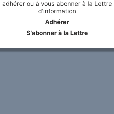
adhérer ou à vous abonner à la Lettre
d'information
le Rivier
Webdesign & hosting :
Network Studio
Mentions légales
Protection des don
Adhérer
S'abonner à la Lettre