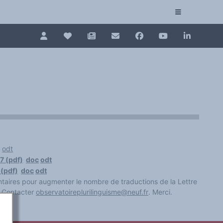
Pour renouveler, connectez-vous d'abord à votre es
Collection plurilinguisme
La Collection plurilinguisme sur CAIRN (artic
Annuaire des chercheurs
Nouveau dictionnaire des anglicismes (ND
odt
Les Assises européennes du plurilinguisme
7 (pdf)
doc
odt
 (pdf)
doc
odt
ntaires pour augmenter le nombre de traductions de la Lettre
e. Contacter
observatoireplurilinguisme@neuf.fr
. Merci.