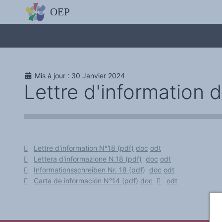
L'OBSERVATOIRE
Découvrez le site avec Mistral IA, Deepseek, ChatGPT, etc.
La Charte européenne du plurilinguisme
Qui sommes-nous ?
Le projet
Soutenir l'OEP
Agir avec l'OEP
Mis à jour : 30 Janvier 2024
Contacter l'OEP
Lettre d'information 
Proposer une action
Demander un stage
Régles de confidentialité
LES ACTIONS
Colloques de ou avec l'OEP
La Lettre de l'OEP
Les éditos de l'OEP
La petite librairie de l'OEP
Lettre d'information N°18 (pdf)
doc
odt
Collection Plurilinguisme
Lettera d'informazione N.18 (pdf)
doc
odt
L'annuaire des chercheurs et équipes de recherche sur le plurilinguis
Informationsschreiben Nr. 18 (pdf)
doc
odt
Les séminaires en partenariat
Les Assises
Carta de información N°14 (pdf)
doc
odt
Une cagnotte pour installer le plurilinguisme à l'université
PÔLE RECHERCHE
Bibliographie
Colloques et séminaires
Appels à communication ou projet