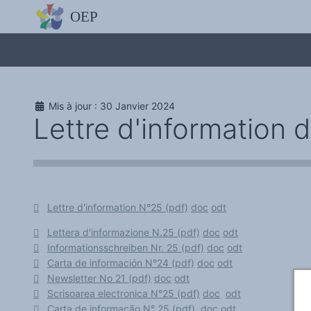
L'OBSERVATOIRE
Découvrez le site avec Mistral IA, Deepseek, ChatGPT, etc.
La Charte européenne du plurilinguisme
Qui sommes-nous ?
Le projet
Soutenir l'OEP
Agir avec l'OEP
Mis à jour : 30 Janvier 2024
Contacter l'OEP
Lettre d'information 
Proposer une action
Demander un stage
Régles de confidentialité
LES ACTIONS
Colloques de ou avec l'OEP
La Lettre de l'OEP
Les éditos de l'OEP
La petite librairie de l'OEP
Lettre d'information N°25 (pdf)
doc
odt
Collection Plurilinguisme
L'annuaire des chercheurs et équipes de recherche sur le plurilinguis
Lettera d'informazione N.25 (pdf)
doc
odt
Les séminaires en partenariat
Informationsschreiben Nr. 25 (pdf)
doc
odt
Les Assises
Une cagnotte pour installer le plurilinguisme à l'université
Carta de información N°24 (pdf)
doc
odt
PÔLE RECHERCHE
Newsletter No 21 (pdf)
doc
odt
Bibliographie
Scrisoarea electronica N°25 (pdf)
doc
odt
Colloques et séminaires
Appels à communication ou projet
Carta de informação N° 25 (pdf)
doc
odt