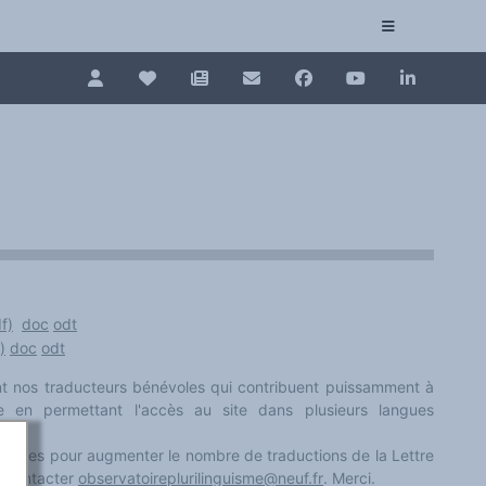
Pour renouveler, connectez-vous d'abord à votre es
Collection plurilinguisme
La Collection plurilinguisme sur CAIRN (artic
Annuaire des chercheurs
Nouveau dictionnaire des anglicismes (ND
f)
doc
odt
Les Assises européennes du plurilinguisme
)
doc
odt
t nos traducteurs bénévoles qui contribuent puissamment à
sme en permettant l'accès au site dans plusieurs langues
ntaires pour augmenter le nombre de traductions de la Lettre
e. Contacter
observatoireplurilinguisme@neuf.fr
. Merci.