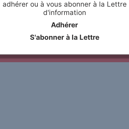
adhérer ou à vous abonner à la Lettre
d'information
Adhérer
le Rivier
Webdesign & hosting :
Network Studio
Mentions légales
Protection des don
S'abonner à la Lettre