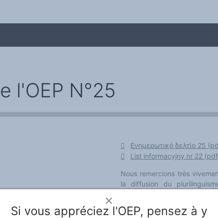
de l'OEP N°25
Ενημερωτικό δελτίο 25 (pd
List informacyjny nr 22 (pdf
me
Nous remercions très vivemen
la diffusion du plurilingui
européennes.
×
Nous faisons appel à des volo
Si vous appréciez l'OEP, pensez à y
d'information et de tout le sit