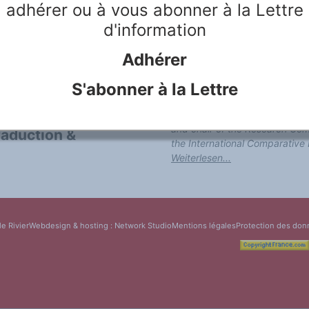
adhérer ou à vous abonner à la Lettre
literature, including a compari
d'information
aspects of blending languages 
intermedial "translations" bet
Adhérer
and furthermore the transfer be
given to the creative principle 
S'abonner à la Lettre
collaboration with the New Int
K. Alfons Knauth is professor
and chair of the Research Comm
raduction &
the International Comparative 
Weiterlesen...
le Rivier
Webdesign & hosting :
Network Studio
Mentions légales
Protection des don