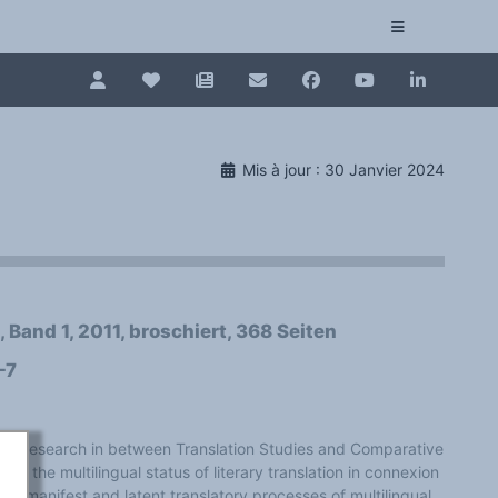
Pour renouveler, connectez-vous d'abord à votre es
Collection plurilinguisme
Mis à jour : 30 Janvier 2024
La Collection plurilinguisme sur CAIRN (artic
Annuaire des chercheurs
Nouveau dictionnaire des anglicismes (ND
, Band 1, 2011, broschiert, 368 Seiten
Les Assises européennes du plurilinguisme
-7
d of research in between Translation Studies and Comparative
ate the multilingual status of literary translation in connexion
 the manifest and latent translatory processes of multilingual