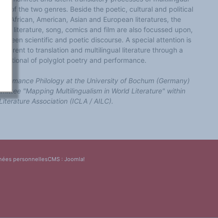
son of the two genres. Beside the poetic, cultural and political
in African, American, Asian and European literatures, the
ween literature, song, comics and film are also focussed upon,
tween scientific and poetic discourse. A special attention is
inherent to translation and multilingual literature through a
ernational of polyglot poetry and performance.
 of Romance Philology at the University of Bochum (Germany)
ittee "Mapping Multilingualism in World Literature" within
Literature Association (ICLA / AILC).
nées personnelles
CMS :
Joomla!