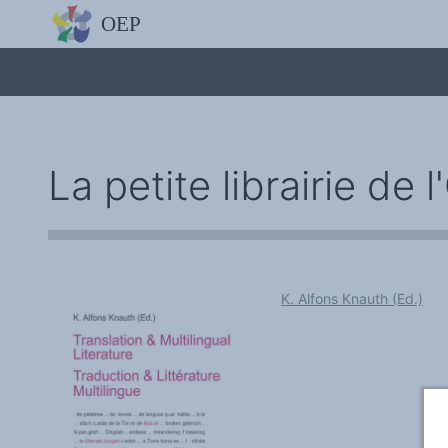
L'OBSERVATOIRE
Découvrez le site avec Mistral IA, Deepseek, ChatGPT, etc.
La Charte européenne du plurilinguisme
Qui sommes-nous ?
Le projet
Soutenir l'OEP
Agir avec l'OEP
Contacter l'OEP
La petite librairie de 
Proposer une action
Demander un stage
Régles de confidentialité
LES ACTIONS
Colloques de ou avec l'OEP
La Lettre de l'OEP
Les éditos de l'OEP
La petite librairie de l'OEP
K. Alfons Knauth (Ed.)
Collection Plurilinguisme
L'annuaire des chercheurs et équipes de recherche sur le plurilinguis
Les séminaires en partenariat
Les Assises
Une cagnotte pour installer le plurilinguisme à l'université
PÔLE RECHERCHE
Bibliographie
Colloques et séminaires
Appels à communication ou projet