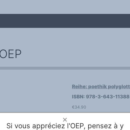
l'OEP
Reihe: poethik polyglott
me
ISBN: 978-3-643-11388
€34.90
This book presents a new fiel
×
Literature. The authors investig
Si vous appréciez l'OEP, pensez à y
with the internal and external,