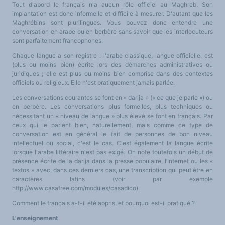
Tout d'abord le français n'a aucun rôle officiel au Maghreb. Son
implantation est donc informelle et difficile à mesurer. D'autant que les
Maghrébins sont plurilingues. Vous pouvez donc entendre une
conversation en arabe ou en berbère sans savoir que les interlocuteurs
sont parfaitement francophones.
Chaque langue a son registre : l'arabe classique, langue officielle, est
(plus ou moins bien) écrite lors des démarches administratives ou
juridiques ; elle est plus ou moins bien comprise dans des contextes
officiels ou religieux. Elle n'est pratiquement jamais parlée.
Les conversations courantes se font en « darija » (« ce que je parle ») ou
en berbère. Les conversations plus formelles, plus techniques ou
nécessitant un « niveau de langue » plus élevé se font en français. Par
ceux qui le parlent bien, naturellement, mais comme ce type de
conversation est en général le fait de personnes de bon niveau
intellectuel ou social, c'est le cas. C'est également la langue écrite
lorsque l'arabe littéraire n'est pas exigé. On note toutefois un début de
présence écrite de la darija dans la presse populaire, l’Internet ou les «
textos » avec, dans ces derniers cas, une transcription qui peut être en
caractères latins (voir par exemple
http://www.casafree.com/modules/casadico).
Comment le français a-t-il été appris, et pourquoi est-il pratiqué ?
L'enseignement