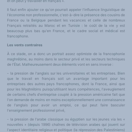
et on peut y travailler en français ».
Il faut enfin ajouter ce qu'on pourrait appeler l'influence linguistique de
l'économie non professionnelle, c'est-à-dire la présence des cousins de
France ou la Belgique pendant les vacances et celle de nombreux
Français retraités au Maroc et en Tunisie : le coût de la vie y est
beaucoup plus bas qu'en France, et le cadre social et médical est
francophone.
Les vents contraires
À ce stade, on a donc un portrait assez optimiste de la francophonie
maghrébine, au moins dans le secteur privé et les secteurs techniques
de l'État. Malheureusement deux éléments vont en sens inverse :
- la pression de l'anglais sur les universitaires et les entreprises. Bien
que le travail en français soit un avantage important pour les
entreprises des autres pays francophones, dont la France, ainsi que
pour les Maghrébins puisqu’utilisant leurs compétences, l'aveuglement
de certains chefs d'entreprise couplé à la pression américaine fait que
l'on demande de moins en moins exceptionnellement une connaissance
de l'anglais pour avoir un emploi, ce qui peut faire basculer
l'enseignement professionnel privé,
- la pression de l'arabe classique ou égyptien sur les jeunes via les «
nouvelles » (depuis 1996) chaînes de télévision arabes qui jouent sur
l'aspect identitaire religieux et politique (la répression des Palestiniens)