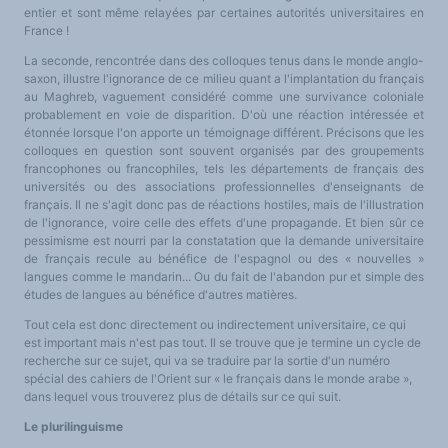
entier et sont même relayées par certaines autorités universitaires en
LES FONDAMENTAUX
Les acteurs du plurilinguisme
France !
Langues et géopolitique - L'avenir des langues
Multilinguismes et plurilinguismes
La seconde, rencontrée dans des colloques tenus dans le monde anglo-
Politiques et droits linguistiques
saxon, illustre l'ignorance de ce milieu quant a l'implantation du français
Dynamique des langues
au Maghreb, vaguement considéré comme une survivance coloniale
Langues et histoire
Langues, sciences et philosophie
probablement en voie de disparition. D'où une réaction intéressée et
Science ouverte
étonnée lorsque l'on apporte un témoignage différent. Précisons que les
Langues et pouvoirs
colloques en question sont souvent organisés par des groupements
Terminologie
Textes de référence
francophones ou francophiles, tels les départements de français des
DOSSIERS THÉMATIQUES
universités ou des associations professionnelles d'enseignants de
Education et recherche
français. Il ne s'agit donc pas de réactions hostiles, mais de l'illustration
Culture et industries culturelles
de l'ignorance, voire celle des effets d'une propagande. Et bien sûr ce
Economique et social
International
pessimisme est nourri par la constatation que la demande universitaire
Accès au dictionnaire des anglicismes
de français recule au bénéfice de l'espagnol ou des « nouvelles »
Accéder à la plateforme pour la traduction (en construction)
langues comme le mandarin... Ou du fait de l'abandon pur et simple des
Accès à la banque de données Relations internationales
Accéder au site de l'OPA (Observatoire du plurilinguisme en Afrique)
études de langues au bénéfice d'autres matières.
ACTUALITÉS/EVENEMENTS
Actualités
Tout cela est donc directement ou indirectement universitaire, ce qui
Manifestations
est important mais n'est pas tout. Il se trouve que je termine un cycle de
Les victoires du plurilinguisme
recherche sur ce sujet, qui va se traduire par la sortie d'un numéro
Chroniques et humeurs
Courrier des lecteurs
spécial des cahiers de l'Orient sur « le français dans le monde arabe »,
Morceaux choisis
dans lequel vous trouverez plus de détails sur ce qui suit.
Annonces
Anglicismes-anglicisation
Le plurilinguisme
Humour et plurilinguisme