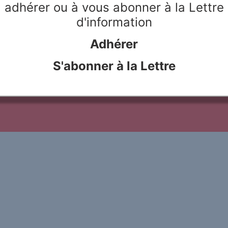
adhérer ou à vous abonner à la Lettre
Sprache), der Geopolitik der
Zum Text...
d'information
Adhérer
S'abonner à la Lettre
le Rivier
Webdesign & hosting :
Network Studio
Mentions légales
Protection des don