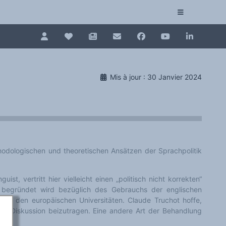
Pour renouveler, connectez-vous d'abord à votre es
Collection plurilinguisme
Mis à jour : 30 Janvier 2024
La Collection plurilinguisme sur CAIRN (artic
Annuaire des chercheurs
Nouveau dictionnaire des anglicismes (ND
odologischen und theoretischen Ansätzen der Sprachpolitik
Les Assises européennes du plurilinguisme
tt hier vielleicht einen „politisch nicht korrekten“
ch des Gebrauchs der englischen
 an den europäischen Universitäten. Claude Truchot hoffe,