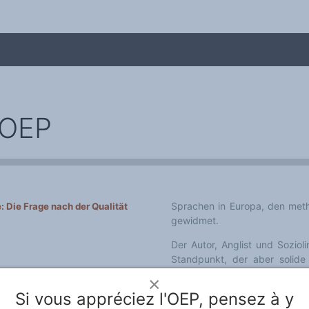
l'OEP
Sprachen in Europa, den meth
: Die Frage nach der Qualität
gewidmet.
me
Der Autor, Anglist und Soziolinguist, vertri
Standpunkt, der aber solide begründet wird bezügli
Verkehrssprache im Unterricht
×
 Anglist und Soziolinguist hat
somit zur Eröffnung einer neuen Diskussion beizutragen. Eine andere Art der Behandlung
Phänomene der Sprachdynamik
Si vous appréciez l'OEP, pensez à y
der Sprachen ist möglich.
ndlung der Sprachenfrage in