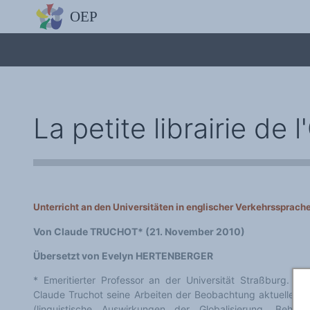
L'OBSERVATOIRE
Découvrez le site avec Mistral IA, Deepseek, ChatGPT, etc.
La Charte européenne du plurilinguisme
Qui sommes-nous ?
Le projet
Soutenir l'OEP
Agir avec l'OEP
Contacter l'OEP
La petite librairie de 
Proposer une action
Demander un stage
Régles de confidentialité
LES ACTIONS
Colloques de ou avec l'OEP
La Lettre de l'OEP
Les éditos de l'OEP
La petite librairie de l'OEP
Unterricht an den Universitäten in englischer Verkehrssprache
Collection Plurilinguisme
L'annuaire des chercheurs et équipes de recherche sur le plurilinguis
Von Claude TRUCHOT* (21. November 2010)
Les séminaires en partenariat
Les Assises
Übersetzt von Evelyn HERTENBERGER
Une cagnotte pour installer le plurilinguisme à l'université
PÔLE RECHERCHE
* Emeritierter Professor an der Universität Straßburg. Als
Bibliographie
Colloques et séminaires
Claude Truchot seine Arbeiten der Beobachtung aktueller 
Appels à communication ou projet
(linguistische Auswirkungen der Globalisierung, Beha