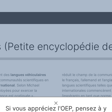
 (Petite encyclopédie de
nt des
langues véhiculaires
réduit le champ de la communic
s communautés scientifiques en
le français, l’allemand et l’ang
me
rnational
. Selon Michael
langues scientifiques telles que
ployées pour exercer la
internationales commencèrent
ience est pratiquée ».
l’espéranto en tant que norme
×
 l’arabe classique, le sanskrit
...
Si vous appréciez l'OEP, pensez à y
 l’Eurasie pour la