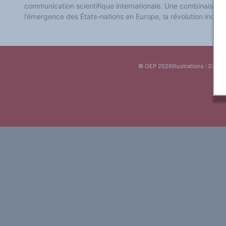
Classement thématique
communication scientifique internationale. Une combinaison d
Annuaire des chercheurs sur le plurilinguisme
l’émergence des États-nations en Europe, la révolution industri
Instituts et centres de recherche
L'OEP et le plurilinguisme sur CAIRN
LES FONDAMENTAUX
Les acteurs du plurilinguisme
Langues et géopolitique - L'avenir des langues
Multilinguismes et plurilinguismes
© OEP 2026
Illustrations : Daniel
Politiques et droits linguistiques
Dynamique des langues
Langues et histoire
Langues, sciences et philosophie
Science ouverte
Langues et pouvoirs
Terminologie
Textes de référence
DOSSIERS THÉMATIQUES
Education et recherche
Culture et industries culturelles
Economique et social
International
Accès au dictionnaire des anglicismes
Accéder à la plateforme pour la traduction (en construction)
Accès à la banque de données Relations internationales
Accéder au site de l'OPA (Observatoire du plurilinguisme en Afrique)
ACTUALITÉS/EVENEMENTS
Actualités
Manifestations