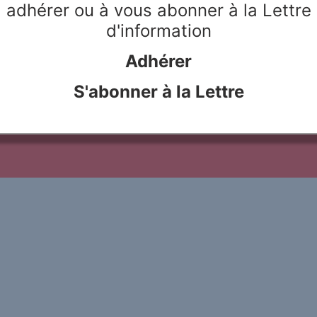
Lire
adhérer ou à vous abonner à la Lettre
e facteurs structurels,
elle et l’expansion coloniale, a
d'information
Adhérer
S'abonner à la Lettre
le Rivier
Webdesign & hosting :
Network Studio
Mentions légales
Protection des don