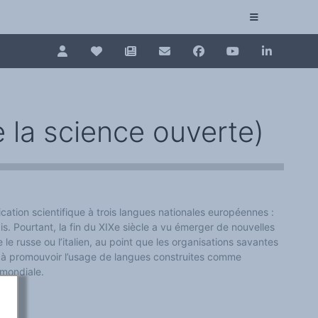
Pour renouveler, connectez-vous d'abord à votre es
Collection plurilinguisme
La Collection plurilinguisme sur CAIRN (artic
 la science ouverte)
Annuaire des chercheurs
Nouveau dictionnaire des anglicismes (ND
ation scientifique à trois langues nationales européennes :
Les Assises européennes du plurilinguisme
lais. Pourtant, la fin du XIXe siècle a vu émerger de nouvelles
 le russe ou l’italien, au point que les organisations savantes
 à promouvoir l’usage de langues construites comme
 mondiale.