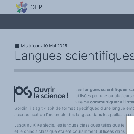
L'OBSERVATOIRE
Découvrez le site avec Mistral IA, Deepseek, ChatGPT, etc.
La Charte européenne du plurilinguisme
Qui sommes-nous ?
Le projet
Soutenir l'OEP
Agir avec l'OEP
Mis à jour : 10 Mai 2025
Contacter l'OEP
Langues scientifiques
Proposer une action
Demander un stage
Régles de confidentialité
LES ACTIONS
Colloques de ou avec l'OEP
La Lettre de l'OEP
Les éditos de l'OEP
La petite librairie de l'OEP
Les
langues scientifiques
so
Collection Plurilinguisme
utilisées par une ou plusieur
L'annuaire des chercheurs et équipes de recherche sur le plurilinguis
vue de
communiquer à l’inte
Les séminaires en partenariat
Les Assises
Gordin, il s’agit « soit de formes spécifiques d’une langue em
Une cagnotte pour installer le plurilinguisme à l'université
science, soit de l’ensemble des langues dans lesquelles la sc
PÔLE RECHERCHE
Bibliographie
Jusqu’au XIXe siècle, les langues classiques telles que le latin,
Colloques et séminaires
et le chinois classique étaient couramment utilisées dans toute
Appels à communication ou projet