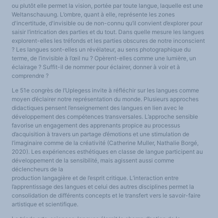
ou plutôt elle permet la vision, portée par toute langue, laquelle est une
Weltanschauung. L’ombre, quant à elle, représente les zones
d'incertitude, d'invisible ou de non-connu qu’il convient d’explorer pour
saisir l’intrication des parties et du tout. Dans quelle mesure les langues
explorent-elles les tréfonds et les parties obscures de notre inconscient
? Les langues sont-elles un révélateur, au sens photographique du
terme, de l’invisible à l’œil nu ? Opèrent-elles comme une lumière, un
éclairage ? Suffit-il de nommer pour éclairer, donner à voir et à
comprendre ?
Le 51e congrès de l’Uplegess invite à réfléchir sur les langues comme
moyen d’éclairer notre représentation du monde. Plusieurs approches
didactiques pensent l’enseignement des langues en lien avec le
développement des compétences transversales. L’approche sensible
favorise un engagement des apprenants propice au processus
d’acquisition à travers un partage d’émotions et une stimulation de
l’imaginaire comme de la créativité (Catherine Muller, Nathalie Borgé,
2020). Les expériences esthétiques en classe de langue participent au
développement de la sensibilité, mais agissent aussi comme
déclencheurs de la
production langagière et de l’esprit critique. L’interaction entre
l’apprentissage des langues et celui des autres disciplines permet la
consolidation de différents concepts et le transfert vers le savoir-faire
artistique et scientifique.