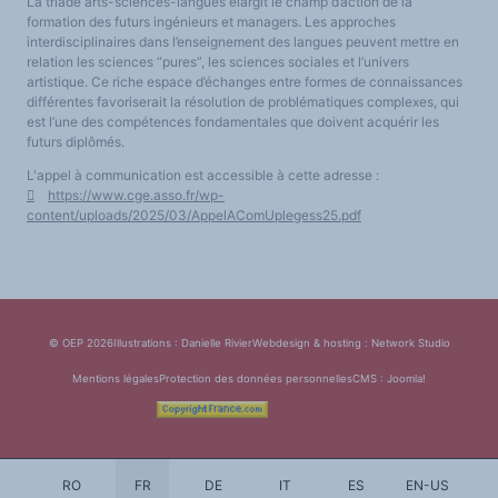
La triade arts-sciences-langues élargit le champ d’action de la
formation des futurs ingénieurs et managers. Les approches
interdisciplinaires dans l’enseignement des langues peuvent mettre en
relation les sciences “pures”, les sciences sociales et l’univers
artistique. Ce riche espace d’échanges entre formes de connaissances
différentes favoriserait la résolution de problématiques complexes, qui
est l’une des compétences fondamentales que doivent acquérir les
futurs diplômés.
L'appel à communication est accessible à cette adresse :
https://www.cge.asso.fr/wp-
content/uploads/2025/03/AppelAComUplegess25.pdf
© OEP 2026
Illustrations : Danielle Rivier
Webdesign & hosting :
Network Studio
Mentions légales
Protection des données personnelles
CMS :
Joomla!
RO
FR
DE
IT
ES
EN-US