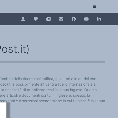
Pour renouveler, connectez-vous d'abord à votre es
Collection plurilinguisme
La Collection plurilinguisme sur CAIRN (artic
ost.it)
Annuaire des chercheurs
Nouveau dictionnaire des anglicismes (ND
ambito della ricerca scientifica, gli autori e le autrici che
Les Assises européennes du plurilinguisme
sciuti e possibilmente influenti a livello internazionale si
a necessità di pubblicare testi in lingua inglese. Questo
ere articoli e documenti scritti in inglese e, spesso, la
onvegni e discussioni accademiche in cui l’inglese è la lingua