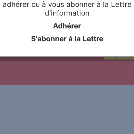
adhérer ou à vous abonner à la Lettre
lingua in cui è scritto è
d'information
Adhérer
S'abonner à la Lettre
le Rivier
Webdesign & hosting :
Network Studio
Mentions légales
Protection des don