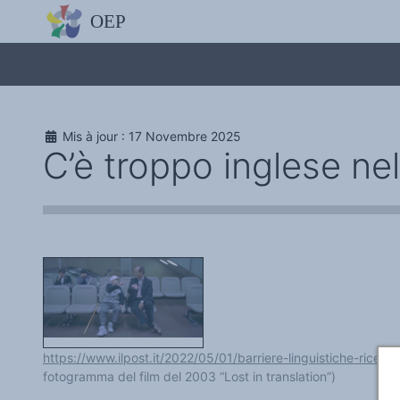
L'OBSERVATOIRE
Découvrez le site avec Mistral IA, Deepseek, ChatGPT, etc.
La Charte européenne du plurilinguisme
Qui sommes-nous ?
Le projet
Soutenir l'OEP
Agir avec l'OEP
Mis à jour : 17 Novembre 2025
Contacter l'OEP
C’è troppo inglese nell
Proposer une action
Demander un stage
Régles de confidentialité
LES ACTIONS
Colloques de ou avec l'OEP
La Lettre de l'OEP
Les éditos de l'OEP
La petite librairie de l'OEP
Collection Plurilinguisme
L'annuaire des chercheurs et équipes de recherche sur le plurilinguis
Les séminaires en partenariat
Les Assises
Une cagnotte pour installer le plurilinguisme à l'université
PÔLE RECHERCHE
https://www.ilpost.it/2022/05/01/barriere-linguistiche-ricerca-
Bibliographie
fotogramma del film del 2003 “Lost in translation”)
Colloques et séminaires
Appels à communication ou projet