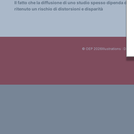
Classement thématique
Il fatto che la diffusione di uno studio spesso dipenda dalla 
Annuaire des chercheurs sur le plurilinguisme
ritenuto un rischio di distorsioni e disparità
Instituts et centres de recherche
L'OEP et le plurilinguisme sur CAIRN
LES FONDAMENTAUX
Les acteurs du plurilinguisme
Langues et géopolitique - L'avenir des langues
Multilinguismes et plurilinguismes
Politiques et droits linguistiques
Dynamique des langues
© OEP 2026
Illustrations : Daniel
Langues et histoire
Langues, sciences et philosophie
Science ouverte
Langues et pouvoirs
Terminologie
Textes de référence
DOSSIERS THÉMATIQUES
Education et recherche
Culture et industries culturelles
Economique et social
International
Accès au dictionnaire des anglicismes
Accéder à la plateforme pour la traduction (en construction)
Accès à la banque de données Relations internationales
Accéder au site de l'OPA (Observatoire du plurilinguisme en Afrique)
ACTUALITÉS/EVENEMENTS
Actualités
Manifestations