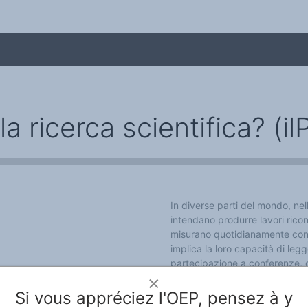
a ricerca scientifica? (ilP
In diverse parti del mondo, nell’
intendano produrre lavori ricono
me
misurano quotidianamente con l
implica la loro capacità di legg
partecipazione a conferenze, c
scientifica/
(photo : Un
parlata dai presenti.
×
Si vous appréciez l'OEP, pensez à y
Leggi l'articulo