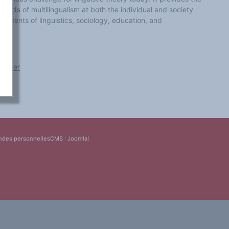
t kinds of multilingualism at both the individual and society
o students of linguistics, sociology, education, and
linger
nées personnelles
CMS :
Joomla!