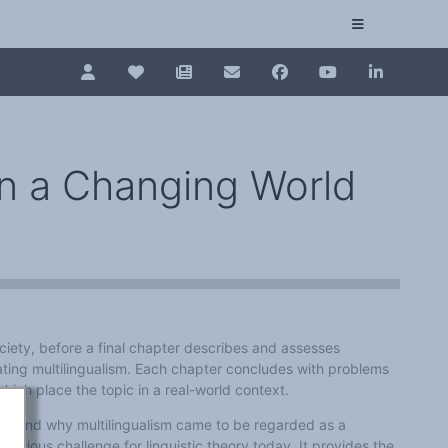
Pour renouveler, connectez-vous d'abord à votre es
Collection plurilinguisme
La Collection plurilinguisme sur CAIRN (artic
in a Changing World
Annuaire des chercheurs
Nouveau dictionnaire des anglicismes (ND
Les Assises européennes du plurilinguisme
iety, before a final chapter describes and assesses
ating multilingualism. Each chapter concludes with problems
hich place the topic in a real-world context.
n, and why multilingualism came to be regarded as a
serious challenge for linguistic theory today. It provides the