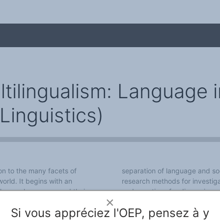
ltilingualism: Language 
Linguistics)
me
on to the many facets of
separation of language and soc
world. It begins with an
research methods for investig
of human languages and their
and questions for discussion, w
×
re moving on to the key
The book explores where, whe
Si vous appréciez l'OEP, pensez à y
sm actually is and what is
problem, and why it presents a 