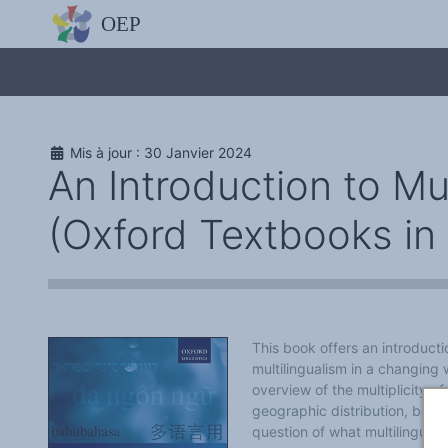
L'OBSERVATOIRE
Découvrez le site avec Mistral IA, Deepseek, ChatGPT, etc.
La Charte européenne du plurilinguisme
Qui sommes-nous ?
Le projet
Soutenir l'OEP
Agir avec l'OEP
Mis à jour : 30 Janvier 2024
Contacter l'OEP
An Introduction to Mu
Proposer une action
Demander un stage
Régles de confidentialité
(Oxford Textbooks in 
LES ACTIONS
Colloques de ou avec l'OEP
La Lettre de l'OEP
Les éditos de l'OEP
La petite librairie de l'OEP
Collection Plurilinguisme
L'annuaire des chercheurs et équipes de recherche sur le plurilinguis
Les séminaires en partenariat
This book offers an introducti
Les Assises
multilingualism in a changing 
Une cagnotte pour installer le plurilinguisme à l'université
overview of the multiplicity 
PÔLE RECHERCHE
Bibliographie
geographic distribution, befo
Colloques et séminaires
question of what multilinguali
Appels à communication ou projet