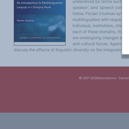
understood by terms such as '
Classement thématique
Annuaire des chercheurs sur le plurilinguisme
speaker', and 'speech communi
Instituts et centres de recherche
follow, Florian Coulmas system
L'OEP et le plurilinguisme sur CAIRN
multilingualism with respect t
LES FONDAMENTAUX
Les acteurs du plurilinguisme
individual, institutions, cities
Langues et géopolitique - L'avenir des langues
each of these domains, the d
Multilinguismes et plurilinguismes
are undergoing changes as a re
Politiques et droits linguistiques
and cultural forces. Against 
Dynamique des langues
Langues et histoire
discuss the effects of linguistic diversity on the integration a
Langues, sciences et philosophie
Science ouverte
Langues et pouvoirs
Terminologie
Textes de référence
DOSSIERS THÉMATIQUES
© OEP 2026
Illustrations : Daniel
Education et recherche
Culture et industries culturelles
Economique et social
International
Accès au dictionnaire des anglicismes
Accéder à la plateforme pour la traduction (en construction)
Accès à la banque de données Relations internationales
Accéder au site de l'OPA (Observatoire du plurilinguisme en Afrique)
ACTUALITÉS/EVENEMENTS
Actualités
Manifestations