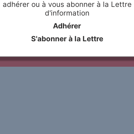
nguistics, cognitive and neuro-
adhérer ou à vous abonner à la Lettre
d'information
Adhérer
le Rivier
Webdesign & hosting :
Network Studio
Mentions légales
Protection des don
S'abonner à la Lettre