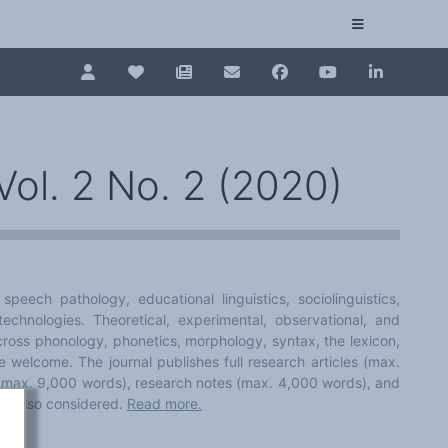
Pour renouveler, connectez-vous d'abord à votre es
Collection plurilinguisme
La Collection plurilinguisme sur CAIRN (artic
Vol. 2 No. 2 (2020)
Annuaire des chercheurs
Nouveau dictionnaire des anglicismes (ND
cs, speech pathology, educational linguistics, sociolinguistics,
Les Assises européennes du plurilinguisme
echnologies. Theoretical, experimental, observational, and
cross phonology, phonetics, morphology, syntax, the lexicon,
 welcome. The journal publishes full research articles (max.
 (max. 9,000 words), research notes (max. 4,000 words), and
are also considered.
Read more.