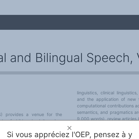
l and Bilingual Speech, 
linguistics, clinical linguisti
and the application of new t
me
computational contributions a
semantics, and pragmatics are
S) provides a venue for the
9,000 words), review articles
study of child and adult spoken
book reviews. Special issues 
×
ilingual, second language and
Si vous appréciez l'OEP, pensez à y
and sign language. The journal