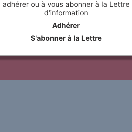
different areas in the context
adhérer ou à vous abonner à la Lettre
critical appraisal of the relev
d'information
problems international handboo
Adhérer
S'abonner à la Lettre
le Rivier
Webdesign & hosting :
Network Studio
Mentions légales
Protection des don