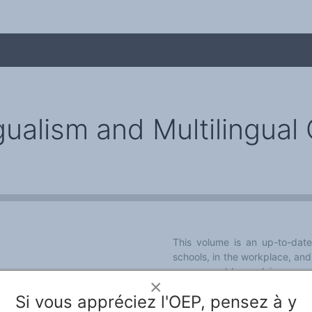
gualism and Multilingual
me
This volume is an up-to-date,
schools, in the workplace, and 
use a problem-solving app
×
multilingualism in society,
Si vous appréciez l'OEP, pensez à y
maintenance of bilingualism.