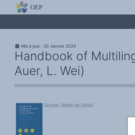
L'OBSERVATOIRE
Découvrez le site avec Mistral IA, Deepseek, ChatGPT, etc.
La Charte européenne du plurilinguisme
Qui sommes-nous ?
Le projet
Soutenir l'OEP
Agir avec l'OEP
Mis à jour : 30 Janvier 2024
Contacter l'OEP
Handbook of Multilin
Proposer une action
Demander un stage
Régles de confidentialité
Auer, L. Wei)
LES ACTIONS
Colloques de ou avec l'OEP
La Lettre de l'OEP
Les éditos de l'OEP
La petite librairie de l'OEP
Collection Plurilinguisme
L'annuaire des chercheurs et équipes de recherche sur le plurilinguis
Les séminaires en partenariat
Gruyter, Walter de GmbH
Les Assises
Une cagnotte pour installer le plurilinguisme à l'université
PÔLE RECHERCHE
Bibliographie
Colloques et séminaires
Appels à communication ou projet