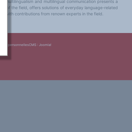
 of multilingualism and multilingual communication presents a
ance of the field, offers solutions of everyday language-related
k with contributions from renown experts in the field.
nées personnelles
CMS :
Joomla!