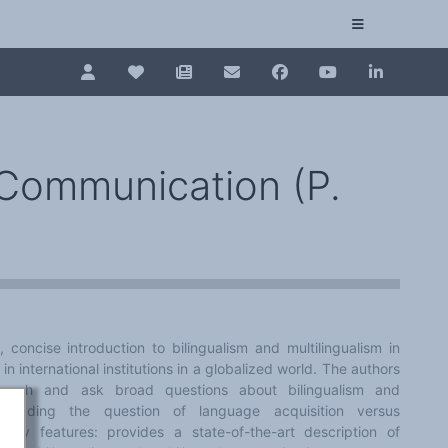
Pour renouveler, connectez-vous d'abord à votre es
Collection plurilinguisme
La Collection plurilinguisme sur CAIRN (artic
 Communication (P.
Annuaire des chercheurs
Nouveau dictionnaire des anglicismes (ND
Les Assises européennes du plurilinguisme
 concise introduction to bilingualism and multilingualism in
in international institutions in a globalized world. The authors
roach and ask broad questions about bilingualism and
 including the question of language acquisition versus
 Key features: provides a state-of-the-art description of