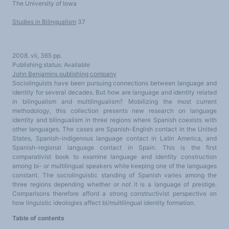
The University of Iowa
LES FONDAMENTAUX
Les acteurs du plurilinguisme
Langues et géopolitique - L'avenir des langues
Studies in Bilingualism
37
Multilinguismes et plurilinguismes
Politiques et droits linguistiques
Dynamique des langues
Langues et histoire
2008. vii, 365 pp.
Langues, sciences et philosophie
Science ouverte
Publishing status: Available
Langues et pouvoirs
John Benjamins publishing company
Terminologie
Sociolinguists have been pursuing connections between language and
Textes de référence
identity for several decades. But how are language and identity related
DOSSIERS THÉMATIQUES
Education et recherche
in bilingualism and multilingualism? Mobilizing the most current
Culture et industries culturelles
methodology, this collection presents new research on language
Economique et social
identity and bilingualism in three regions where Spanish coexists with
International
Accès au dictionnaire des anglicismes
other languages. The cases are Spanish-English contact in the United
Accéder à la plateforme pour la traduction (en construction)
States, Spanish-indigenous language contact in Latin America, and
Accès à la banque de données Relations internationales
Spanish-regional language contact in Spain. This is the first
Accéder au site de l'OPA (Observatoire du plurilinguisme en Afrique)
comparativist book to examine language and identity construction
ACTUALITÉS/EVENEMENTS
Actualités
among bi- or multilingual speakers while keeping one of the languages
Manifestations
constant. The sociolinguistic standing of Spanish varies among the
Les victoires du plurilinguisme
three regions depending whether or not it is a language of prestige.
Chroniques et humeurs
Courrier des lecteurs
Comparisons therefore afford a strong constructivist perspective on
Morceaux choisis
how linguistic ideologies affect bi/multilingual identity formation.
Annonces
Anglicismes-anglicisation
Table of contents
Humour et plurilinguisme