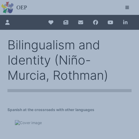
L'OBSERVATOIRE
Découvrez le site avec Mistral IA, Deepseek, ChatGPT, etc.
La Charte européenne du plurilinguisme
Qui sommes-nous ?
Le projet
Pour renouveler, connectez-vous d'abord à votre espace en 
Collection plurilinguisme
Soutenir l'OEP
Bilingualism and
Agir avec l'OEP
Contacter l'OEP
La Collection plurilinguisme sur CAIRN (a
Proposer une action
Identity (Niño-
Demander un stage
Régles de confidentialité
LES ACTIONS
Annuaire des chercheurs
Colloques de ou avec l'OEP
Murcia, Rothman)
La Lettre de l'OEP
Les éditos de l'OEP
Nouveau dictionnaire des anglicismes 
La petite librairie de l'OEP
Collection Plurilinguisme
L'annuaire des chercheurs et équipes de recherche sur le plurilinguisme
Les séminaires en partenariat
Les Assises européennes du plurilingu
Les Assises
Une cagnotte pour installer le plurilinguisme à l'université
PÔLE RECHERCHE
Spanish at the crossroads with other languages
Bibliographie
Colloques et séminaires
Appels à communication ou projet
Classement thématique
Annuaire des chercheurs sur le plurilinguisme
Instituts et centres de recherche
L'OEP et le plurilinguisme sur CAIRN