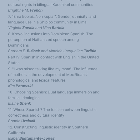
cultural rights in bilingual Kaqchikel communities
Brigittine M.
French
7. "Enra kopiai...Non kopiai": Gender, ethnicity, and
language use in a Shipibo community in Lima
Virginia
Zavala
and Nino
Bariola
8. Kreyol incursions into Dominican Spanish: The
perception of Haitianized speech among
Dominicans
Barbara E.
Bullock
and Almeida Jacqueline
Toribio
Part IV. Spanish in contact with English in the United
States
9. "I was raised talking like my mom": The influence
of mothers in the development of MexiRicans'
phonological and lexical features
Kim
Potowski
10. Choosing Spanish: Dual language immersion and
familial ideologies
Elaine
Shenk
11. Whose Spanish? The tension between linguistic
correctness and cultural identity
Bonnie
Urciuoli
12. Constructing linguistic identity in Southern
California
Isabel
Bustamante-López