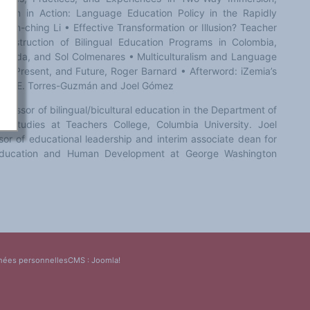
alism in Action: Language Education Policy in the Rapidly
hen-ching Li • Effective Transformation or Illusion? Teacher
struction of Bilingual Education Programs in Colombia,
Tejada, and Sol Colmenares • Multiculturalism and Language
t, Present, and Future, Roger Barnard • Afterword: iZemia’s
 María E. Torres-Guzmán and Joel Gómez
ofessor of bilingual/bicultural education in the Department of
ral Studies at Teachers College, Columbia University. Joel
or of educational leadership and interim associate dean for
Education and Human Development at George Washington
nées personnelles
CMS :
Joomla!