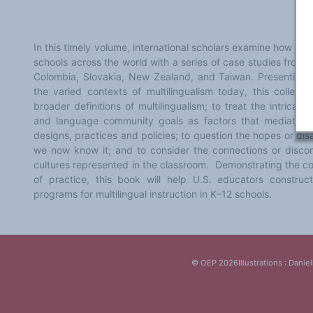
Classement thématique
Annuaire des chercheurs sur le plurilinguisme
Instituts et centres de recherche
L'OEP et le plurilinguisme sur CAIRN
In this timely volume, international scholars examine how mult
LES FONDAMENTAUX
Les acteurs du plurilinguisme
schools across the world with a series of case studies from 
Langues et géopolitique - L'avenir des langues
Colombia, Slovakia, New Zealand, and Taiwan. Presenting n
Multilinguismes et plurilinguismes
the varied contexts of multilingualism today, this collect
Politiques et droits linguistiques
broader definitions of multilingualism; to treat the intrica
Dynamique des langues
Langues et histoire
and language community goals as factors that mediate ins
Langues, sciences et philosophie
designs, practices and policies; to question the hopes or d
Science ouverte
we now know it; and to consider the connections or discon
Langues et pouvoirs
Terminologie
cultures represented in the classroom. Demonstrating the 
Textes de référence
of practice, this book will help U.S. educators construc
DOSSIERS THÉMATIQUES
programs for multilingual instruction in K–12 schools.
Education et recherche
Culture et industries culturelles
Economique et social
International
Accès au dictionnaire des anglicismes
Accéder à la plateforme pour la traduction (en construction)
Accès à la banque de données Relations internationales
© OEP 2026
Illustrations : Daniel
Accéder au site de l'OPA (Observatoire du plurilinguisme en Afrique)
ACTUALITÉS/EVENEMENTS
Actualités
Manifestations