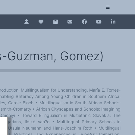
Pour renouveler, connectez-vous d'abord à votre es
Collection plurilinguisme
La Collection plurilinguisme sur CAIRN (artic
res-Guzman, Gomez)
Annuaire des chercheurs
Nouveau dictionnaire des anglicismes (ND
roduction: Multilingualism for Understanding, María E. Torres-
Les Assises européennes du plurilinguisme
ling Biliteracy Among Young Children in Southern Africa:
gies, Carole Bloch • Multilingualism in South African Schools:
mith-Cromarty • African Cityscapes and Schools: Imagining
Omoniyi • Toward Bilingualism in Multiethnic Slovakia: The
ungarians, Ildikó Van?o • Multilingual Primary Schools in
h, Ursula Neumann and Hans-Joachim Roth • Multilingual
urses, Practices, and Experiences in Two-Way Immersion,