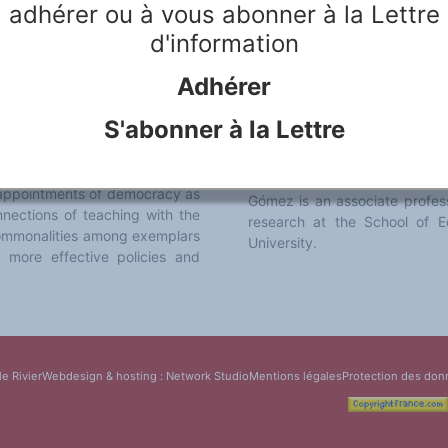
adhérer ou à vous abonner à la Lettre
Gabriele Budach • Multilingu
d'information
Changing Society of Taiwan, C
Empowerment Through the Con
ilingual schooling is handled in
Adhérer
Anne-Marie de Mejía, Harvey 
South Africa, Nigeria, Germany,
Education in New Zealand: Pas
ew contributions arising from
S'abonner à la Lettre
Unity in Linguistic Diversity,
ion urges educators to employ
te messiness of language modes
María E. Torres-Guzmán is a pr
tructional and organizational
International and Transcultu
isappointments of democracy as
Gómez is an associate profess
nections of teaching with the
research at the School of 
commonalities among exemplars
University.
t more effective policies and
le Rivier
Webdesign & hosting :
Network Studio
Mentions légales
Protection des don