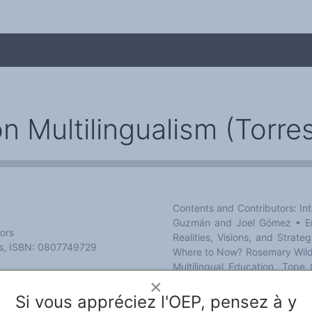
on Multilingualism (Tor
Contents and Contributors: Int
Guzmán and Joel Gómez • Enab
me
ors
Realities, Visions, and Strate
es, ISBN: 0807749729
Where to Now? Rosemary Wilds
Multilingual Education, Tope 
Formal Education of Ethnic H
×
Germany: Models and Researc
Si vous appréciez l'OEP, pensez à y
Education in Germany: Disco