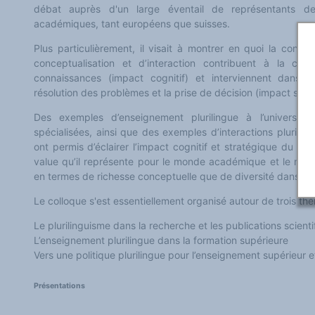
Classement thématique
débat auprès d'un large éventail de représentants de
Annuaire des chercheurs sur le plurilinguisme
académiques, tant européens que suisses.
Instituts et centres de recherche
L'OEP et le plurilinguisme sur CAIRN
Plus particulièrement, il visait à montrer en quoi la confr
LES FONDAMENTAUX
Les acteurs du plurilinguisme
conceptualisation et d’interaction contribuent à la cons
Langues et géopolitique - L'avenir des langues
connaissances (impact cognitif) et interviennent dans le 
Multilinguismes et plurilinguismes
résolution des problèmes et la prise de décision (impact stra
Politiques et droits linguistiques
Dynamique des langues
Des exemples d’enseignement plurilingue à l’universit
Langues et histoire
Langues, sciences et philosophie
spécialisées, ainsi que des exemples d’interactions plurilin
Science ouverte
ont permis d’éclairer l’impact cognitif et stratégique du plur
Langues et pouvoirs
value qu’il représente pour le monde académique et le mond
Terminologie
Textes de référence
en termes de richesse conceptuelle que de diversité dans les
DOSSIERS THÉMATIQUES
Education et recherche
Le colloque s'est essentiellement organisé autour de trois th
Culture et industries culturelles
Economique et social
Le plurilinguisme dans la recherche et les publications scienti
International
L’enseignement plurilingue dans la formation supérieure
Accès au dictionnaire des anglicismes
Accéder à la plateforme pour la traduction (en construction)
Vers une politique plurilingue pour l’enseignement supérieur e
Accès à la banque de données Relations internationales
Accéder au site de l'OPA (Observatoire du plurilinguisme en Afrique)
ACTUALITÉS/EVENEMENTS
Présentations
Actualités
Manifestations