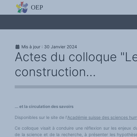
L'OBSERVATOIRE
Découvrez le site avec Mistral IA, Deepseek, ChatGPT, etc.
La Charte européenne du plurilinguisme
Qui sommes-nous ?
Le projet
Soutenir l'OEP
Agir avec l'OEP
Mis à jour : 30 Janvier 2024
Contacter l'OEP
Actes du colloque "Le
Proposer une action
Demander un stage
Régles de confidentialité
construction...
LES ACTIONS
Colloques de ou avec l'OEP
La Lettre de l'OEP
Les éditos de l'OEP
La petite librairie de l'OEP
Collection Plurilinguisme
L'annuaire des chercheurs et équipes de recherche sur le plurilinguis
Les séminaires en partenariat
... et la circulation des savoirs
Les Assises
Une cagnotte pour installer le plurilinguisme à l'université
Disponibles sur le site de l'
Académie suisse des sciences huma
PÔLE RECHERCHE
Bibliographie
Ce colloque visait à conduire une réflexion sur les enjeux d
Colloques et séminaires
de la science et de la recherche, à présenter les hypothèse
Appels à communication ou projet