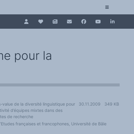
Pour renouveler, connectez-vous d'abord à votre es
Collection plurilinguisme
La Collection plurilinguisme sur CAIRN (artic
me pour la
Annuaire des chercheurs
Nouveau dictionnaire des anglicismes (ND
Les Assises européennes du plurilinguisme
-value de la diversité linguistique pour
30.11.2009
349 KB
ativité d’équipes mixtes dans des
tes de recherche
d’Etudes françaises et francophones, Université de Bâle