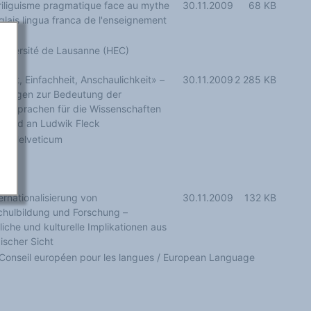
riliguisme pragmatique face au mythe
30.11.2009
68 KB
nglais lingua franca de l'enseignement
eur
an-Claude Usunier, Université de Lausanne (HEC)
, Anschaulichkeit» –
30.11.2009
2 285 KB
gungen zur Bedeutung der
ssprachen für die Wissenschaften
fend an Ludwik Fleck
um Helveticum
h
ernationalisierung von
30.11.2009
132 KB
hulbildung und Forschung –
liche und kulturelle Implikationen aus
ischer Sicht
Conseil européen pour les langues / European Language