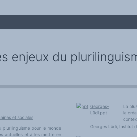
s enjeux du plurilinguis
me
Georges-
La plus
Lüdi.ppt
la cré
ines et sociales
contex
Georges Lüdi, Institut 
u plurilinguisme pour le monde
s actuelles et à les mettre en