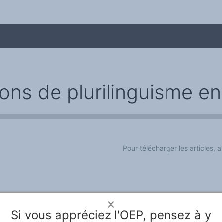
ions de plurilinguisme en 
Pour télécharger les articles, al
me
×
Si vous appréciez l'OEP, pensez à y
le Rivier
Webdesign & hosting :
Network Studio
Mentions légales
Protection des don