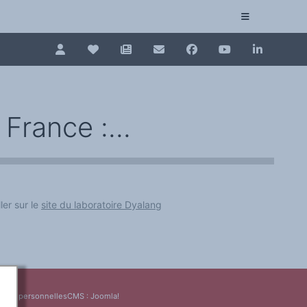
Pour renouveler, connectez-vous d'abord à votre es
Collection plurilinguisme
La Collection plurilinguisme sur CAIRN (artic
France :...
Annuaire des chercheurs
Nouveau dictionnaire des anglicismes (ND
ler sur le
site du laboratoire Dyalang
Les Assises européennes du plurilinguisme
nées personnelles
CMS :
Joomla!