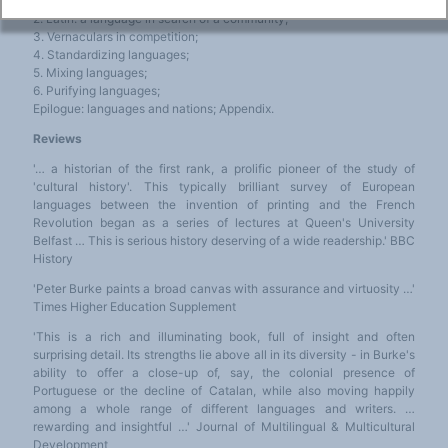
modern Europe;
2. Latin: a language in search of a community;
3. Vernaculars in competition;
4. Standardizing languages;
5. Mixing languages;
6. Purifying languages;
Epilogue: languages and nations; Appendix.
Reviews
'… a historian of the first rank, a prolific pioneer of the study of
'cultural history'. This typically brilliant survey of European
languages between the invention of printing and the French
Revolution began as a series of lectures at Queen's University
Belfast … This is serious history deserving of a wide readership.' BBC
History
'Peter Burke paints a broad canvas with assurance and virtuosity …'
Times Higher Education Supplement
'This is a rich and illuminating book, full of insight and often
surprising detail. Its strengths lie above all in its diversity - in Burke's
ability to offer a close-up of, say, the colonial presence of
Portuguese or the decline of Catalan, while also moving happily
among a whole range of different languages and writers. …
rewarding and insightful …' Journal of Multilingual & Multicultural
Development