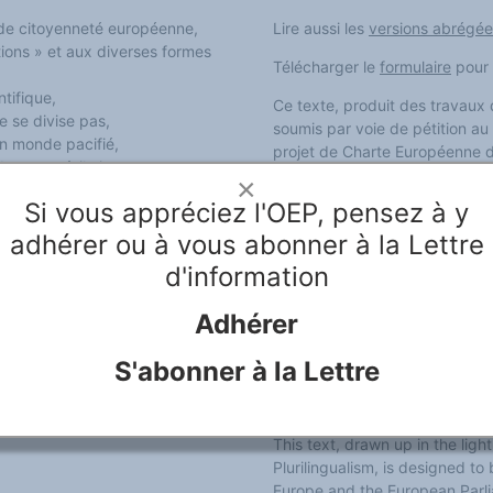
 de citoyenneté européenne,
Lire aussi les
versions abrégée
tions » et aux diverses formes
Télécharger le
formulaire
pour s
ntifique,
Ce texte, produit des travaux 
ne se divise pas,
soumis par voie de pétition au
n monde pacifié,
projet de Charte Européenne d
du pays où il vit,
×
ue,
Les parties de textes en ital
Si vous appréciez l'OEP, pensez à y
les.
français. Elles ne sont pas des
e en version
être remplacées par des déve
adhérer ou à vous abonner à la Lettre
d'information
Dieser Text geht aus den Arbe
hervor und soll dem Europara
Adhérer
Projekt einer Europäischen Ch
Die kursiv gedruckten Textteile
S'abonner à la Lettre
zugeschnitten. Sie sollen nic
entsprechende Ausführungen ü
This text, drawn up in the lig
Plurilingualism, is designed to
Europe and the European Parli