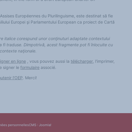
r Assises Européennes du Plurilinguisme, este destinat să fie
iliului Europei şi Parlamentului European ca proiect de Cartă
e italice corespund unor conţinuturi adaptate contextului
a fi traduse. Dimpotrivă, acest fragmente pot fi înlocuite cu
 contexte naţionale.
igner en ligne
, vous pouvez aussi la
télécharger
, l'imprimer,
re signer le
formulaire
associé.
utenir l'OEP
. Merci!
nées personnelles
CMS :
Joomla!