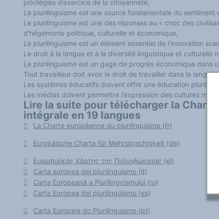
privilégiés d’exercice de la citoyenneté,
Classement thématique
Annuaire des chercheurs sur le plurilinguisme
Le plurilinguisme est une source fondamentale du sentiment
Instituts et centres de recherche
Le plurilinguisme est une des réponses au « choc des civilisa
L'OEP et le plurilinguisme sur CAIRN
d’hégémonie politique, culturelle et économique,
LES FONDAMENTAUX
Les acteurs du plurilinguisme
Le plurilinguisme est un élément essentiel de l’innovation scie
Langues et géopolitique - L'avenir des langues
Le droit à la langue et à la diversité linguistique et culturelle 
Multilinguismes et plurilinguismes
Le plurilinguisme est un gage de progrès économique dans u
Politiques et droits linguistiques
Tout travailleur doit avoir le droit de travailler dans la langue 
Dynamique des langues
Langues et histoire
Les systèmes éducatifs doivent offrir une éducation pluriling
Langues, sciences et philosophie
Les médias doivent permettre l’expression des cultures multip
Science ouverte
Lire la suite pour télécharger la Chart
Langues et pouvoirs
intégrale en 19 langues
Terminologie
Textes de référence
La Charte européenne du plurilinguisme (fr)
DOSSIERS THÉMATIQUES
Education et recherche
Europäische Charta für Mehrsprachigkeit (de)
Culture et industries culturelles
Economique et social
International
Ευρωπαϊκός Χάρτης της Πολυγλωσσίας (el)
Accès au dictionnaire des anglicismes
Carta europea del plurilinguismo (it)
Accéder à la plateforme pour la traduction (en construction)
Carta Europeană a Plurilingvismului (ro)
Accès à la banque de données Relations internationales
Accéder au site de l'OPA (Observatoire du plurilinguisme en Afrique)
Carta Europea del plurilingüismo (es)
ACTUALITÉS/EVENEMENTS
Actualités
Carta Europeia do Plurilinguismo (pt)
Manifestations