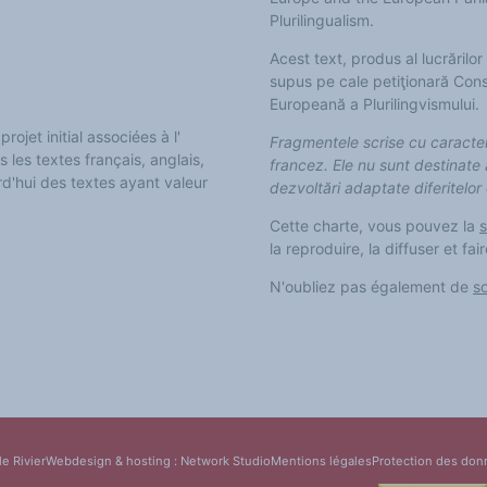
Plurilingualism.
Acest text, produs al lucrărilo
supus pe cale petiţionară Cons
Europeană a Plurilingvismului.
ojet initial associées à l'
Fragmentele scrise cu caracter
les textes français, anglais,
francez. Ele nu sunt destinate 
rd'hui des textes ayant valeur
dezvoltări adaptate diferitelor
Cette charte, vous pouvez la
s
la reproduire, la diffuser et fai
N'oubliez pas également de
so
le Rivier
Webdesign & hosting :
Network Studio
Mentions légales
Protection des don