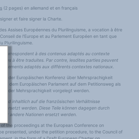
s
(2 pages) en allemand et en français
igner et faire signer la Charte.
des Assises Européennes du Plurilinguisme, a vocation à être
 Conseil de l'Europe et au Parlement Européen en tant que
u Plurilinguisme.
ique correspondent à des contenus adaptés au contexte
tinées à être traduites. Par contre, lesdites parties peuvent
loppements adaptés aux différents contextes nationaux.
iten der Europäischen Konferenz über Mehrsprachigkeit
t und dem Europäischen Parlament auf dem Petitionsweg als
arta der Mehrsprachigkeit vorgelegt werden.
 sind inhaltlich auf die französischen Verhältnisse
ht übersetzt werden. Diese Teile können dagegen durch
ber andere Nationen ersetzt werden.
ht of the proceedings at the European Conference on
 be presented, under the petition procedure, to the Council of
ament, in the form of a Draft European Charter on