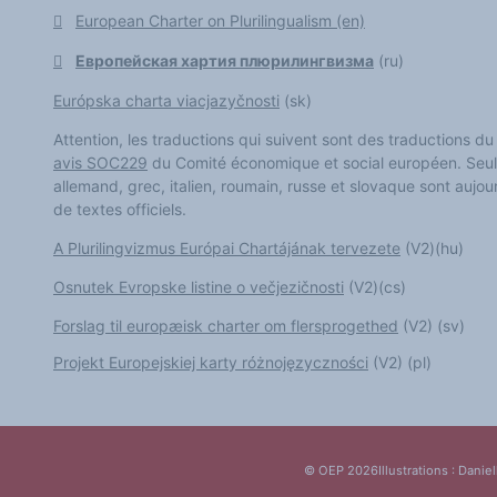
Les victoires du plurilinguisme
European Charter on Plurilingualism (en)
Chroniques et humeurs
Courrier des lecteurs
Европейская хартия плюрилингвизма
(ru)
Morceaux choisis
Annonces
Anglicismes-anglicisation
Európska charta viacjazyčnosti
(sk)
Humour et plurilinguisme
Attention, les traductions qui suivent sont des traductions du pr
avis SOC229
du Comité économique et social européen. Seuls 
allemand, grec, italien, roumain, russe et slovaque sont aujou
de textes officiels.
A Plurilingvizmus Európai Chartájának tervezete
(V2)(hu)
Osnutek Evropske listine o večjezičnosti
(V2)(cs)
Forslag til europæisk charter om flersprogethed
(V2) (sv)
Projekt Europejskiej karty różnojęzyczności
(V2) (pl)
© OEP 2026
Illustrations : Daniel