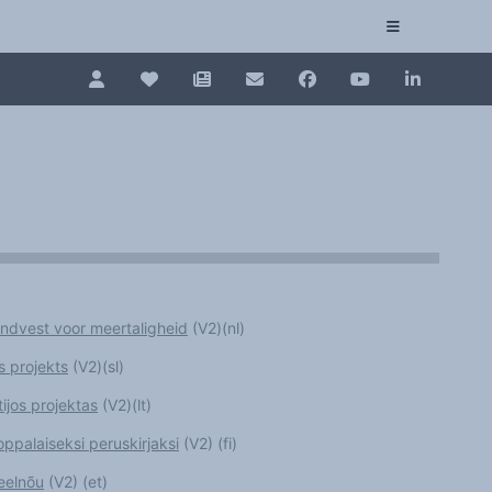
Pour renouveler, connectez-vous d'abord à votre es
Collection plurilinguisme
La Collection plurilinguisme sur CAIRN (artic
Annuaire des chercheurs
Nouveau dictionnaire des anglicismes (ND
dvest voor meertaligheid
(V2)(nl)
Les Assises européennes du plurilinguisme
 projekts
(V2)(sl)
ijos projektas
(V2)(lt)
ppalaiseksi peruskirjaksi
(V2) (fi)
eelnõu
(V2)
(et)