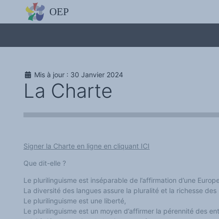
L'OBSERVATOIRE
Découvrez le site avec Mistral IA, Deepseek, ChatGPT, etc.
La Charte européenne du plurilinguisme
Qui sommes-nous ?
Le projet
Soutenir l'OEP
Agir avec l'OEP
Mis à jour : 30 Janvier 2024
Contacter l'OEP
La Charte
Proposer une action
Demander un stage
Régles de confidentialité
LES ACTIONS
Colloques de ou avec l'OEP
La Lettre de l'OEP
Les éditos de l'OEP
La petite librairie de l'OEP
Signer la Charte en ligne en cliquant ICI
Collection Plurilinguisme
L'annuaire des chercheurs et équipes de recherche sur le plurilinguis
Que dit-elle ?
Les séminaires en partenariat
Les Assises
Le plurilinguisme est inséparable de l’affirmation d’une Europe
Une cagnotte pour installer le plurilinguisme à l'université
La diversité des langues assure la pluralité et la richesse des
PÔLE RECHERCHE
Bibliographie
Le plurilinguisme est une liberté,
Colloques et séminaires
Le plurilinguisme est un moyen d’affirmer la pérennité des enti
Appels à communication ou projet