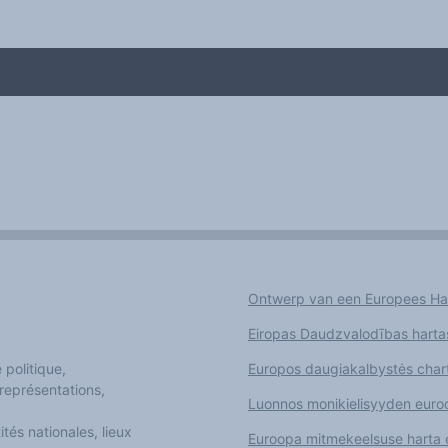
Ontwerp van een Europees Han
me
Eiropas Daudzvalodības hartas
 politique,
Europos daugiakalbystės chart
 représentations,
Luonnos monikielisyyden euroo
tés nationales, lieux
Euroopa mitmekeelsuse harta 