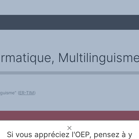
rmatique, Multilinguism
nguisme" (
ER-TIM
)
me
le Rivier
Webdesign & hosting :
Network Studio
Mentions légales
Protection des don
×
Si vous appréciez l'OEP, pensez à y