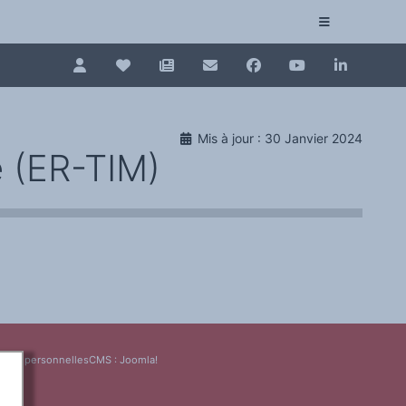
Pour renouveler, connectez-vous d'abord à votre es
Collection plurilinguisme
Mis à jour : 30 Janvier 2024
La Collection plurilinguisme sur CAIRN (artic
e (ER-TIM)
Annuaire des chercheurs
Nouveau dictionnaire des anglicismes (ND
Les Assises européennes du plurilinguisme
nées personnelles
CMS :
Joomla!