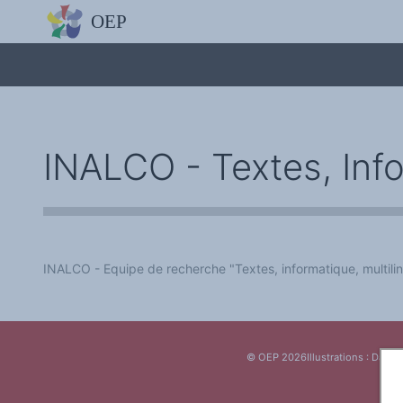
L'OBSERVATOIRE
Découvrez le site avec Mistral IA, Deepseek, ChatGPT, etc.
La Charte européenne du plurilinguisme
Qui sommes-nous ?
Le projet
Soutenir l'OEP
Agir avec l'OEP
Contacter l'OEP
INALCO - Textes, Info
Proposer une action
Demander un stage
Régles de confidentialité
LES ACTIONS
Colloques de ou avec l'OEP
La Lettre de l'OEP
Les éditos de l'OEP
La petite librairie de l'OEP
INALCO - Equipe de recherche "Textes, informatique, multili
Collection Plurilinguisme
L'annuaire des chercheurs et équipes de recherche sur le plurilinguis
Les séminaires en partenariat
Les Assises
Une cagnotte pour installer le plurilinguisme à l'université
PÔLE RECHERCHE
© OEP 2026
Illustrations : Daniel
Bibliographie
Colloques et séminaires
Appels à communication ou projet