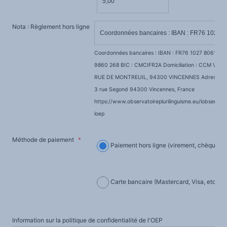
Nota : Règlement hors ligne
Coordonnées bancaires : IBAN : FR76 1027 8061 98
9860 268 BIC : CMCIFR2A Domiciliation : CCM VIN
RUE DE MONTREUIL, 94300 VINCENNES Adresse pos
3 rue Segond 94300 Vincennes, France
https://www.observatoireplurilinguisme.eu/lobservato
loep
Méthode de paiement
*
Paiement hors ligne (virement, chèque, li
Carte bancaire (Mastercard, Visa, etc.) v
Information sur la politique de confidentialité de l'OEP