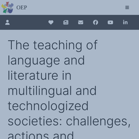
L'OBSERVATOIRE
Découvrez le site avec Mistral IA, Deepseek, ChatGPT, etc.
La Charte européenne du plurilinguisme
Qui sommes-nous ?
Le projet
Pour renouveler, connectez-vous d'abord à votre espace en 
Collection plurilinguisme
Soutenir l'OEP
The teaching of
Agir avec l'OEP
Contacter l'OEP
La Collection plurilinguisme sur CAIRN (a
Proposer une action
language and
Demander un stage
Régles de confidentialité
LES ACTIONS
Annuaire des chercheurs
Colloques de ou avec l'OEP
literature in
La Lettre de l'OEP
Les éditos de l'OEP
Nouveau dictionnaire des anglicismes 
La petite librairie de l'OEP
multilingual and
Collection Plurilinguisme
L'annuaire des chercheurs et équipes de recherche sur le plurilinguisme
Les séminaires en partenariat
Les Assises européennes du plurilingu
Les Assises
technologized
Une cagnotte pour installer le plurilinguisme à l'université
PÔLE RECHERCHE
Bibliographie
societies: challenges,
Colloques et séminaires
Appels à communication ou projet
Classement thématique
Annuaire des chercheurs sur le plurilinguisme
actions and
Instituts et centres de recherche
L'OEP et le plurilinguisme sur CAIRN