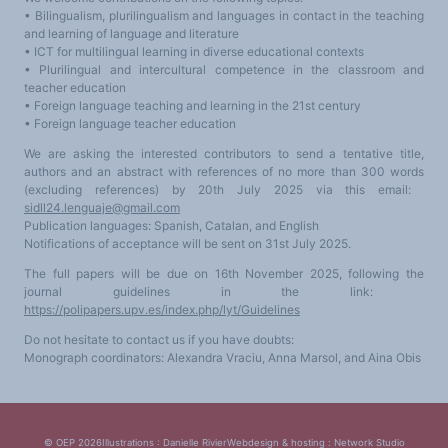
• Bilingualism, plurilingualism and languages in contact in the teaching
and learning of language and literature
• ICT for multilingual learning in diverse educational contexts
• Plurilingual and intercultural competence in the classroom and
teacher education
• Foreign language teaching and learning in the 21st century
• Foreign language teacher education
We are asking the interested contributors to send a tentative title,
authors and an abstract with references of no more than 300 words
(excluding references) by 20th July 2025 via this email:
sidll24.lenguaje@gmail.com
Publication languages: Spanish, Catalan, and English
Notifications of acceptance will be sent on 31st July 2025.
The full papers will be due on 16th November 2025, following the
journal guidelines in the link:
https://polipapers.upv.es/index.php/lyt/Guidelines
Do not hesitate to contact us if you have doubts:
Monograph coordinators: Alexandra Vraciu, Anna Marsol, and Aina Obis
© OEP 2026
Illustrations : Danielle Rivier
Webdesign & hosting :
Network Studio