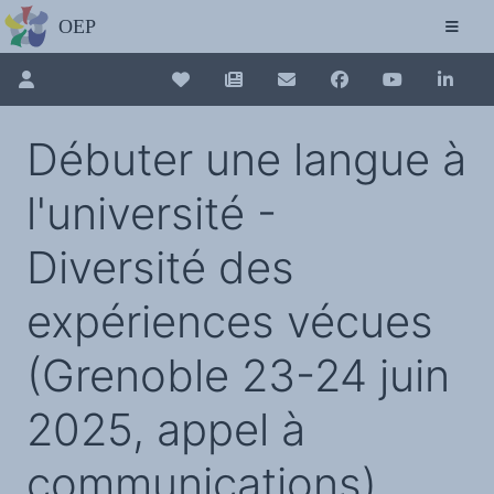
L'OBSERVATOIRE
Découvrez le site avec Mistral IA, Deepseek, ChatGPT, etc.
La Charte européenne du plurilinguisme
Qui sommes-nous ?
Le projet
Pour renouveler, connectez-vous d'abord à votre espace en 
Collection plurilinguisme
Soutenir l'OEP
Débuter une langue à
Agir avec l'OEP
Contacter l'OEP
La Collection plurilinguisme sur CAIRN (a
Proposer une action
l'université -
Demander un stage
Régles de confidentialité
LES ACTIONS
Annuaire des chercheurs
Colloques de ou avec l'OEP
Diversité des
La Lettre de l'OEP
Les éditos de l'OEP
Nouveau dictionnaire des anglicismes 
La petite librairie de l'OEP
expériences vécues
Collection Plurilinguisme
L'annuaire des chercheurs et équipes de recherche sur le plurilinguisme
Les séminaires en partenariat
Les Assises européennes du plurilingu
Les Assises
(Grenoble 23-24 juin
Une cagnotte pour installer le plurilinguisme à l'université
PÔLE RECHERCHE
Bibliographie
2025, appel à
Colloques et séminaires
Appels à communication ou projet
Classement thématique
Annuaire des chercheurs sur le plurilinguisme
communications)
Instituts et centres de recherche
L'OEP et le plurilinguisme sur CAIRN