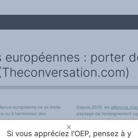
és européennes : porter
? (Theconversation.com)
me
liance européenne ne se limite
Depuis 2019, les
alliances d’u
ns ou à harmoniser des
paysage de l’enseignement sup
euse)
du programme Erasmus+, elles v
×
rapprochant durablement des é
 européenne, les alliances
Si vous appréciez l'OEP, pensez à y
projets de recherche et de mo
ganiser des formations et des