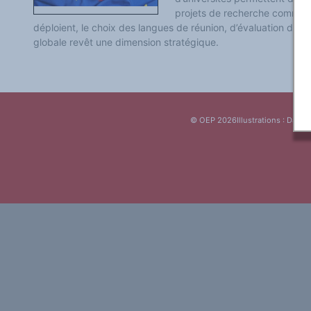
Classement thématique
projets de recherche communs
Annuaire des chercheurs sur le plurilinguisme
déploient, le choix des langues de réunion, d’évaluation des 
Instituts et centres de recherche
L'OEP et le plurilinguisme sur CAIRN
globale revêt une dimension stratégique.
LES FONDAMENTAUX
Les acteurs du plurilinguisme
Langues et géopolitique - L'avenir des langues
Multilinguismes et plurilinguismes
Politiques et droits linguistiques
Dynamique des langues
Langues et histoire
© OEP 2026
Illustrations : Daniel
Langues, sciences et philosophie
Science ouverte
Langues et pouvoirs
Terminologie
Textes de référence
DOSSIERS THÉMATIQUES
Education et recherche
Culture et industries culturelles
Economique et social
International
Accès au dictionnaire des anglicismes
Accéder à la plateforme pour la traduction (en construction)
Accès à la banque de données Relations internationales
Accéder au site de l'OPA (Observatoire du plurilinguisme en Afrique)
ACTUALITÉS/EVENEMENTS
Actualités
Manifestations