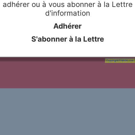
adhérer ou à vous abonner à la Lettre
. À mesure qu’elles se
Lire
d'information
étudiants ou de coordination
Adhérer
S'abonner à la Lettre
le Rivier
Webdesign & hosting :
Network Studio
Mentions légales
Protection des don