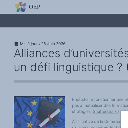
L'OBSERVATOIRE
Découvrez le site avec Mistral IA, Deepseek, ChatGPT, etc.
La Charte européenne du plurilinguisme
Qui sommes-nous ?
Le projet
Soutenir l'OEP
Agir avec l'OEP
Mis à jour : 26 Juin 2026
Contacter l'OEP
Alliances d’universit
Proposer une action
Demander un stage
Régles de confidentialité
un défi linguistique 
LES ACTIONS
Colloques de ou avec l'OEP
La Lettre de l'OEP
Les éditos de l'OEP
La petite librairie de l'OEP
Collection Plurilinguisme
L'annuaire des chercheurs et équipes de recherche sur le plurilinguis
Les séminaires en partenariat
Photo:Faire fonctionner une al
Les Assises
pas à mutualiser des formatio
Une cagnotte pour installer le plurilinguisme à l'université
stratégies.
Shutterstock (no r
PÔLE RECHERCHE
Bibliographie
Colloques et séminaires
À l’initiative de la Commission
Appels à communication ou projet
d’universités permettent d’or