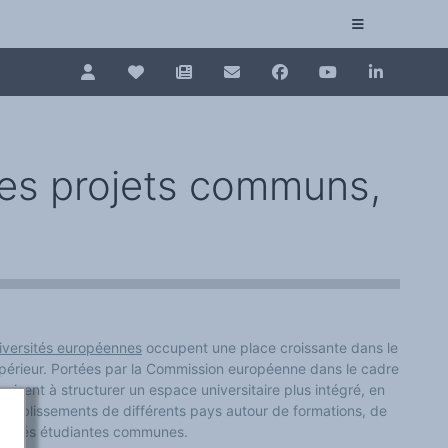
Pour renouveler, connectez-vous d'abord à votre es
Collection plurilinguisme
La Collection plurilinguisme sur CAIRN (artic
 des projets communs,
Annuaire des chercheurs
Nouveau dictionnaire des anglicismes (ND
Les Assises européennes du plurilinguisme
niversités européennes
occupent une place croissante dans le
érieur. Portées par la Commission européenne dans le cadre
isent à structurer un espace universitaire plus intégré, en
tablissements de différents pays autour de formations, de
bilités étudiantes communes.