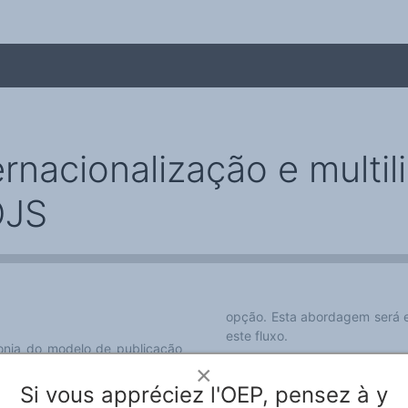
rnacionalização e multil
OJS
me
opção. Esta abordagem será e
este fluxo.
onia do modelo de publicação
eis políticas e práticas que
Oradora: Marisa Mourão
×
que não o inglês, no lugar de
Si vous appréciez l'OEP, pensez à y
Pode efetuar a sua inscrição
a
possível abordagem de atuação,