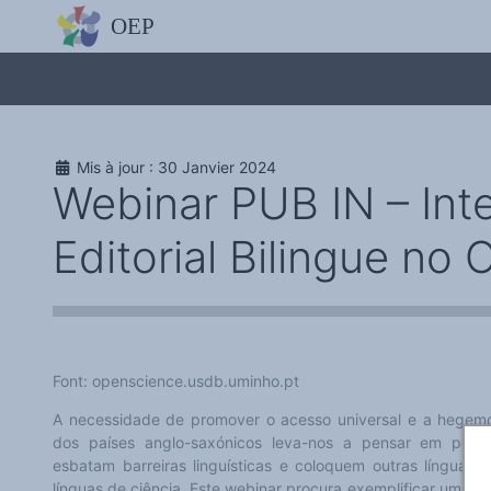
L'OBSERVATOIRE
Découvrez le site avec Mistral IA, Deepseek, ChatGPT, etc.
La Charte européenne du plurilinguisme
Qui sommes-nous ?
Le projet
Soutenir l'OEP
Agir avec l'OEP
Mis à jour : 30 Janvier 2024
Contacter l'OEP
Webinar PUB IN – Inte
Proposer une action
Demander un stage
Régles de confidentialité
Editorial Bilingue no 
LES ACTIONS
Colloques de ou avec l'OEP
La Lettre de l'OEP
Les éditos de l'OEP
La petite librairie de l'OEP
Collection Plurilinguisme
L'annuaire des chercheurs et équipes de recherche sur le plurilinguis
Les séminaires en partenariat
Font: openscience.usdb.uminho.pt
Les Assises
Une cagnotte pour installer le plurilinguisme à l'université
A necessidade de promover o acesso universal e a hegem
PÔLE RECHERCHE
dos países anglo-saxónicos leva-nos a pensar em possív
Bibliographie
Colloques et séminaires
esbatam barreiras linguísticas e coloquem outras línguas, 
Appels à communication ou projet
línguas de ciência. Este webinar procura exemplificar uma 