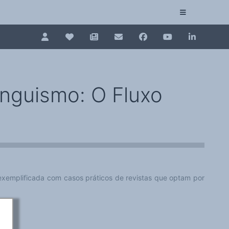
Pour renouveler, connectez-vous d'abord à votre es
Collection plurilinguisme
La Collection plurilinguisme sur CAIRN (artic
inguismo: O Fluxo
Annuaire des chercheurs
Nouveau dictionnaire des anglicismes (ND
Les Assises européennes du plurilinguisme
xemplificada com casos práticos de revistas que optam por
qui
.