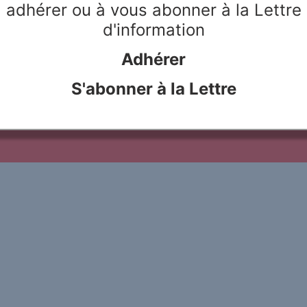
adhérer ou à vous abonner à la Lettre
as vantagens e desafios desta
d'information
Adhérer
le Rivier
Webdesign & hosting :
Network Studio
Mentions légales
Protection des don
S'abonner à la Lettre