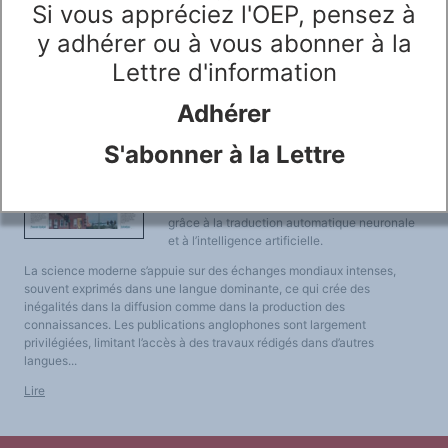
Si vous appréciez l'OEP, pensez à
LES FONDAMENTAUX
2024, tribune)
Les acteurs du plurilinguisme
y adhérer ou à vous abonner à la
Langues et géopolitique - L'avenir des langues
Multilinguismes et plurilinguismes
Lettre d'information
Politiques et droits linguistiques
Dynamique des langues
Langues et histoire
Adhérer
Langues, sciences et philosophie
Science ouverte
Langues et pouvoirs
S'abonner à la Lettre
Les trois scientifiques Etienne Ghys, Slim
Terminologie
Textes de référence
Khalbous et Rémi Quirion plaident, dans une
DOSSIERS THÉMATIQUES
tribune au « Monde », en faveur d’une science
Education et recherche
partagée en français et en toutes langues,
Culture et industries culturelles
grâce à la traduction automatique neuronale
Economique et social
International
et à l’intelligence artificielle.
Accès au dictionnaire des anglicismes
Accéder à la plateforme pour la traduction (en construction)
L
a science moderne s’appuie sur des échanges mondiaux intenses,
Accès à la banque de données Relations internationales
souvent exprimés dans une langue dominante, ce qui crée des
Accéder au site de l'OPA (Observatoire du plurilinguisme en Afrique)
inégalités dans la diffusion comme dans la production des
ACTUALITÉS/EVENEMENTS
Actualités
connaissances. Les publications anglophones sont largement
Manifestations
privilégiées, limitant l’accès à des travaux rédigés dans d’autres
Les victoires du plurilinguisme
langues...
Chroniques et humeurs
Courrier des lecteurs
Lire
Morceaux choisis
Annonces
Anglicismes-anglicisation
Humour et plurilinguisme