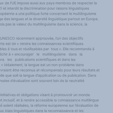
ux de l’UE impose aussi aux pays membres de respecter la
2) et interdit la discrimination pour raisons linguistiques
ropéenne a une politique forte concernant le multilinguisme
e des langues et la diversité linguistique partout en Europe.
ois pas la valeur du multilinguisme dans la science, la
’UNESCO récemment approuvée, l’un des objectifs
te est de « rendre les connaissances scientifiques
bles à tous et réutilisables par tous ». Elle recommande à
fléchir à « encourager le multilinguisme dans la
 les publications scientifiques et dans les
. » Idéalement, la langue est un non-problème dans
evraient être reconnus et récompensés pour leurs résultats et
lle que soit la langue d’application ou de publication. Dans
éthodes d’évaluation sont souvent loin de la neutralité
 initiatives et obligations visant à promouvoir un monde
et inclusif, et à rendre accessible la connaissance multilingue
té soient réalisées, la réforme européenne sur l’évaluation de
aux biais linguistiques dans la reconnaissance et les