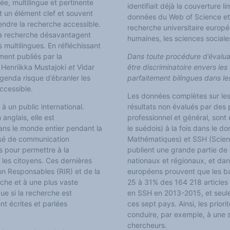
e, multilingue et pertinente
identifiait déjà la couverture 
t un élément clef et souvent
données du Web of Science et d
ndre la recherche accessible.
recherche universitaire euro
e la recherche désavantagent
humaines, les sciences sociales
 multilingues. En réfléchissant
ment publiés par la
Dans toute procédure d’évaluat
Henriikka Mustajoki
et
Vidar
être discriminatoire envers les
genda risque d’ébranler les
parfaitement bilingues dans l
ccessible.
Les données complètes sur les
à un public international.
résultats non évalués par des p
nglais, elle est
professionnel et général, sont 
ans le monde entier pendant la
le suédois) à la fois dans le 
isé de communication
Mathématiques) et SSH (Scienc
s pour permettre à la
publient une grande partie de 
t les citoyens. Ces dernières
nationaux et régionaux, et dan
ion Responsables (RIR) et de la
européens prouvent que les b
che et à une plus vaste
25 à 31% des 164 218 articles 
que si la recherche est
en SSH en 2013-2015, et seule
t écrites et parlées
ces sept pays. Ainsi, les prior
conduire, par exemple, à une 
chercheurs.