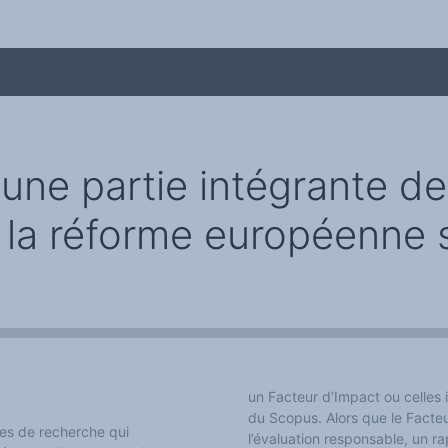
une partie intégrante de 
e la réforme européenne s
me
un Facteur d’Impact ou celles
du Scopus. Alors que le Facte
s de recherche qui
l’évaluation responsable, un 