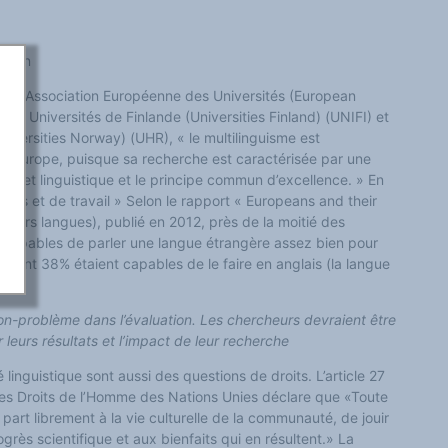
opéen
de l’Association Européenne des Universités (European
des Universités de Finlande (Universities Finland) (UNIFI) et
iversities Norway) (UHR), « le multilinguisme est
r l’Europe, puisque sa recherche est caractérisée par une
lle et linguistique et le principe commun d’excellence. » En
ielles et de travail » Selon le rapport « Europeans and their
leurs langues), publié en 2012, près de la moitié des
 capables de parler une langue étrangère assez bien pour
lement 38% étaient capables de le faire en anglais (la langue
on-problème dans l’évaluation. Les chercheurs devraient être
eurs résultats et l’impact de leur recherche
é linguistique sont aussi des questions de droits. L’article 27
 des Droits de l’Homme des Nations Unies déclare que «Toute
part librement à la vie culturelle de la communauté, de jouir
ogrès scientifique et aux bienfaits qui en résultent.» La