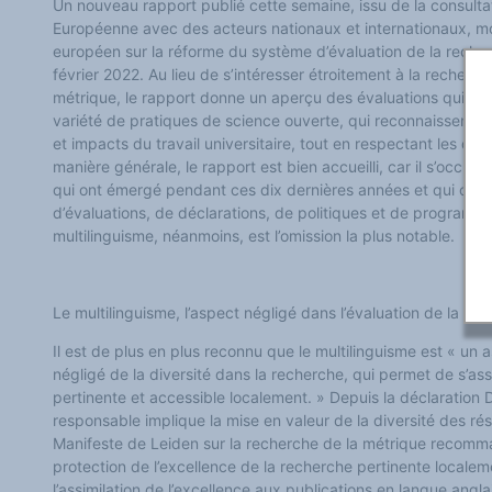
Un nouveau rapport publié cette semaine, issu de la consult
Les victoires du plurilinguisme
Chroniques et humeurs
Européenne avec des acteurs nationaux et internationaux, m
Courrier des lecteurs
européen sur la réforme du système d’évaluation de la recher
Morceaux choisis
février 2022. Au lieu de s’intéresser étroitement à la recherch
Annonces
Anglicismes-anglicisation
métrique, le rapport donne un aperçu des évaluations qui 
Humour et plurilinguisme
variété de pratiques de science ouverte, qui reconnaissent les 
et impacts du travail universitaire, tout en respectant les di
manière générale, le rapport est bien accueilli, car il s’occup
qui ont émergé pendant ces dix dernières années et qui ont 
d’évaluations, de déclarations, de politiques et de programm
multilinguisme, néanmoins, est l’omission la plus notable.
Le multilinguisme, l’aspect négligé dans l’évaluation de la re
Il est de plus en plus reconnu que le multilinguisme est « un
négligé de la diversité dans la recherche, qui permet de s’as
pertinente et accessible localement. » Depuis la déclaration 
responsable implique la mise en valeur de la diversité des résu
Manifeste de Leiden sur la recherche de la métrique recomm
protection de l’excellence de la recherche pertinente locale
l’assimilation de l’excellence aux publications en langue ang