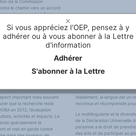
ation de la Commission
ontre le chemin vers un accord
che qui sera conclu à Paris en
Le multilinguisme, un défi eur
×
e, aux publications et à la
Si vous appréciez l'OEP, pensez à y
récompensent une grande
Selon la déclaration commune 
différents résultats, activités
adhérer ou à vous abonner à la Lettre
University Association) (EUA), 
fférences entre les domaines. De
des Universités de Norvège (Un
d'information
e des zones clefs de la réforme
particulièrement pertinent pou
été soulevées dans une série
diversité géographique, culture
Adhérer
es responsables. Le
effet, l’UE a 24 langues « offic
languages » (Les Européens et 
S'abonner à la Lettre
Européens (46%) n’étaient pas
tenir une conversation, et seu
cherche
étrangère la plus parlée).
 aspect important mais souvent
Idéalement, la langue est un n
surer que la recherche reste
reconnus et récompensés pour l
DORA en 2012, l’évaluation
Le multilinguisme et la diversit
ltats, activités et impacts. Le
de la Déclaration Universelle
ande spécialement la
personne a le droit de prendre 
ment et met en garde contre
des arts et de participer au pr
laise dans des journaux de