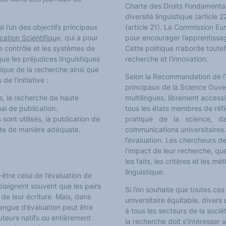
Charte des Droits Fondamenta
diversité linguistique (article 2
ssi l’un des objectifs principaux
(article 21). La Commission Eu
ication Scientifiqu
e, qui a pour
pour encourager l’apprentissag
le contrôle et les systèmes de
Cette politique n’aborde toutef
que les préjudices linguistiques
recherche et l’innovation.
rique de la recherche ainsi que
Selon la Recommandation de l
e l’initiative :
principaux de la Science Ouver
s, la recherche de haute
multilingues, librement accessi
al de publication.
tous les états membres de ré
ont utilisés, la publication de
pratique de la science, dans
pte de manière adéquate.
communications universitaires
l’évaluation. Les chercheurs d
l’impact de leur recherche, que
les faits, les critères et les m
linguistique.
-être celui de l’évaluation de
 plaignent souvent que les pairs
Si l’on souhaite que toutes ces
 de leur écriture. Mais, dans
universitaire équitable, divers 
langue d’évaluation peut être
à tous les secteurs de la socié
uteurs natifs ou entièrement
la recherche doit s’intéresser 