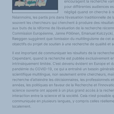
encouragent la recherche varié
Classement thématique
Annuaire des chercheurs sur le plurilinguisme
pour différentes audiences es
Instituts et centres de recherche
négligé quand on cherche à re
L'OEP et le plurilinguisme sur CAIRN
Néanmoins, les partis pris dans l’évaluation traditionnelle d
LES FONDAMENTAUX
Les acteurs du plurilinguisme
souvent les chercheurs qui cherchent à produire des résultats
Langues et géopolitique - L'avenir des langues
aux buts de la réforme de l’évaluation de la recherche récem
Multilinguismes et plurilinguismes
Commission Européenne, Janne Pölönen, Emanuel Kulczycki, 
Politiques et droits linguistiques
Røeggen suggèrent que l’omission du multilinguisme de cet a
Dynamique des langues
Langues et histoire
objectifs du projet de soutien à une recherche de qualité et a
Langues, sciences et philosophie
Science ouverte
Il est important de communiquer les résultats de la recherche 
Langues et pouvoirs
Cependant, quand la recherche est publiée exclusivement en a
Terminologie
Textes de référence
intrinsèquement limitée. C’est devenu évident en Europe et d
DOSSIERS THÉMATIQUES
pandémie du COVID-19, ce qui a entraîné un besoin général
Education et recherche
scientifique multilingue, non seulement entre chercheurs, mai
Culture et industries culturelles
Economique et social
recherche d’atteindre les décisionnaires, les professionnels e
International
années, les politiques en faveur de la Recherche et l’Innovat
Accès au dictionnaire des anglicismes
science ouverte ont appelé à un plus grand accès à la recher
Accéder à la plateforme pour la traduction (en construction)
interaction entre la science et la société. Cela n’est possible 
Accès à la banque de données Relations internationales
Accéder au site de l'OPA (Observatoire du plurilinguisme en Afrique)
communiquée en plusieurs langues, y compris celles réellemen
ACTUALITÉS/EVENEMENTS
localement.
Actualités
Manifestations