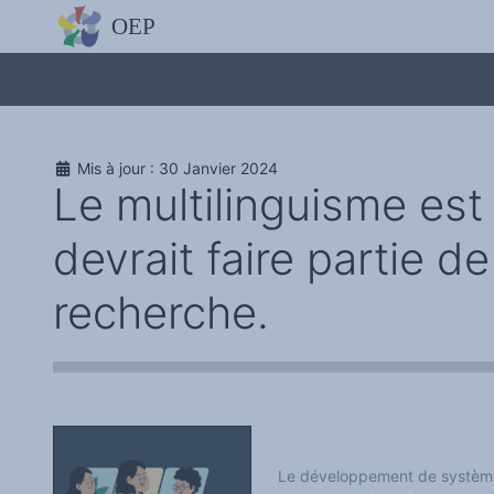
L'OBSERVATOIRE
Découvrez le site avec Mistral IA, Deepseek, ChatGPT, etc.
La Charte européenne du plurilinguisme
Qui sommes-nous ?
Le projet
Soutenir l'OEP
Agir avec l'OEP
Mis à jour : 30 Janvier 2024
Contacter l'OEP
Le multilinguisme est 
Proposer une action
Demander un stage
Régles de confidentialité
devrait faire partie d
LES ACTIONS
Colloques de ou avec l'OEP
La Lettre de l'OEP
recherche.
Les éditos de l'OEP
La petite librairie de l'OEP
Collection Plurilinguisme
L'annuaire des chercheurs et équipes de recherche sur le plurilinguis
Les séminaires en partenariat
Les Assises
Une cagnotte pour installer le plurilinguisme à l'université
PÔLE RECHERCHE
Bibliographie
Colloques et séminaires
Le développement de système
Appels à communication ou projet