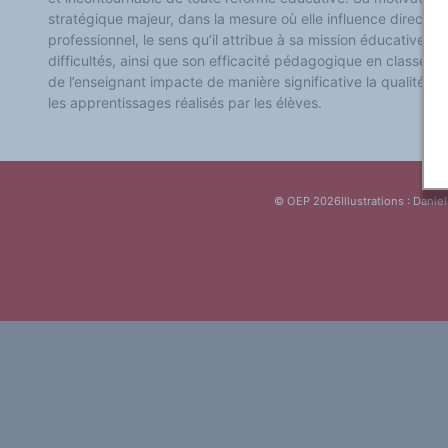
Classement thématique
stratégique majeur, dans la mesure où elle influence direct
Annuaire des chercheurs sur le plurilinguisme
professionnel, le sens qu’il attribue à sa mission éducative,
Instituts et centres de recherche
L'OEP et le plurilinguisme sur CAIRN
difficultés, ainsi que son efficacité pédagogique en classe. 
LES FONDAMENTAUX
de l’enseignant impacte de manière significative la qualité d
Les acteurs du plurilinguisme
les apprentissages réalisés par les élèves.
Langues et géopolitique - L'avenir des langues
Multilinguismes et plurilinguismes
Politiques et droits linguistiques
Dynamique des langues
Langues et histoire
Langues, sciences et philosophie
Science ouverte
© OEP 2026
Illustrations : Daniel
Langues et pouvoirs
Terminologie
Textes de référence
DOSSIERS THÉMATIQUES
Education et recherche
Culture et industries culturelles
Economique et social
International
Accès au dictionnaire des anglicismes
Accéder à la plateforme pour la traduction (en construction)
Accès à la banque de données Relations internationales
Accéder au site de l'OPA (Observatoire du plurilinguisme en Afrique)
ACTUALITÉS/EVENEMENTS
Actualités
Manifestations