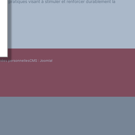
es et pratiques visant à stimuler et renforcer durablement la
nées personnelles
CMS :
Joomla!