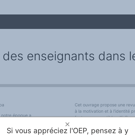
n des enseignants dans 
n
me
mba
Cet ouvrage propose une revue
à la motivation et à l’identité 
e notre époque a
facteurs susceptibles d’influe
désormais à y répondre avec
×
principales théories motivation
araît comme un acteur central
Si vous appréciez l'OEP, pensez à y
l’appareil éducatif afin d’en c
onstitue ainsi un levier