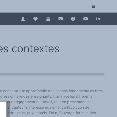
Pour renouveler, connectez-vous d'abord à votre es
Collection plurilinguisme
La Collection plurilinguisme sur CAIRN (artic
les contextes
Annuaire des chercheurs
Nouveau dictionnaire des anglicismes (ND
Les Assises européennes du plurilinguisme
 conceptuelle approfondie des notions fondamentales liées
professionnelle des enseignants. Il analyse les différents
ncer leur engagement au travail, tout en présentant les
nelles. L’auteur s’intéresse également à l’évolution de
omprendre les enjeux actuels. Enfin, l’ouvrage formule des