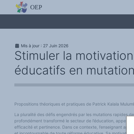
L'OBSERVATOIRE
Découvrez le site avec Mistral IA, Deepseek, ChatGPT, etc.
La Charte européenne du plurilinguisme
Qui sommes-nous ?
Le projet
Soutenir l'OEP
Agir avec l'OEP
Mis à jour : 27 Juin 2026
Contacter l'OEP
Stimuler la motivatio
Proposer une action
Demander un stage
Régles de confidentialité
éducatifs en mutatio
LES ACTIONS
Colloques de ou avec l'OEP
La Lettre de l'OEP
Les éditos de l'OEP
La petite librairie de l'OEP
Collection Plurilinguisme
L'annuaire des chercheurs et équipes de recherche sur le plurilinguis
Les séminaires en partenariat
Propositions théoriques et pratiques de Patrick Kalala Mulu
Les Assises
Une cagnotte pour installer le plurilinguisme à l'université
La pluralité des défis engendrés par les mutations rapides d
PÔLE RECHERCHE
profondément transformé le secteur de l’éducation, appelé 
Bibliographie
Colloques et séminaires
efficacité et pertinence. Dans ce contexte, l’enseignant app
Appels à communication ou projet
et incontournable de toute réforme éducative. Sa motivation c