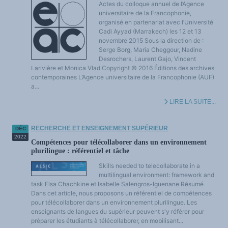
Actes du colloque annuel de l’Agence
universitaire de la Francophonie,
organisé en partenariat avec l’Université
Cadi Ayyad (Marrakech) les 12 et 13
novembre 2015 Sous la direction de :
Serge Borg, Maria Cheggour, Nadine
Desrochers, Laurent Gajo, Vincent
Larivière et Monica Vlad Copyright © 2016 Éditions des archives
contemporaines L’Agence universitaire de la Francophonie (AUF)
a...
LIRE LA SUITE...
RECHERCHE ET ENSEIGNEMENT SUPÉRIEUR
DÉC
2022
Compétences pour télécollaborer dans un environnement
plurilingue : référentiel et tâche
Skills needed to telecollaborate in a
multilingual environment: framework and
task Elsa Chachkine et Isabelle Salengros-Iguenane Résumé
Dans cet article, nous proposons un référentiel de compétences
pour télécollaborer dans un environnement plurilingue. Les
enseignants de langues du supérieur peuvent s'y référer pour
préparer les étudiants à télécollaborer, en mobilisant...