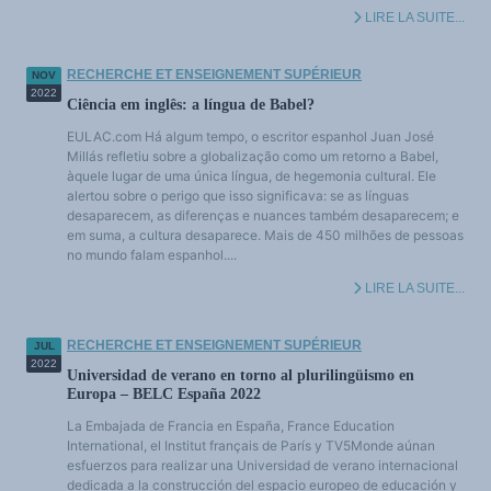
LIRE LA SUITE...
RECHERCHE ET ENSEIGNEMENT SUPÉRIEUR
NOV
2022
Ciência em inglês: a língua de Babel?
EULAC.com Há algum tempo, o escritor espanhol Juan José
Millás refletiu sobre a globalização como um retorno a Babel,
àquele lugar de uma única língua, de hegemonia cultural. Ele
alertou sobre o perigo que isso significava: se as línguas
desaparecem, as diferenças e nuances também desaparecem; e
em suma, a cultura desaparece. Mais de 450 milhões de pessoas
no mundo falam espanhol....
LIRE LA SUITE...
RECHERCHE ET ENSEIGNEMENT SUPÉRIEUR
JUL
2022
Universidad de verano en torno al plurilingüismo en
Europa – BELC España 2022
La Embajada de Francia en España, France Education
International, el Institut français de París y TV5Monde aúnan
esfuerzos para realizar una Universidad de verano internacional
dedicada a la construcción del espacio europeo de educación y