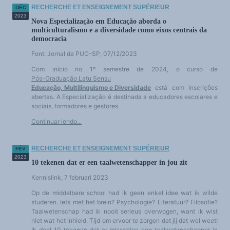
RECHERCHE ET ENSEIGNEMENT SUPÉRIEUR
DÉC
2023
Nova Especialização em Educação aborda o
multiculturalismo e a diversidade como eixos centrais da
democracia
Font: Jornal da PUC-SP, 07/12/2023
Com início no 1º semestre de 2024, o curso de
Pós-Graduação Latu Sensu
Educação, Multilinguismo e Diversidade
está com inscrições
abertas. A Especialização é destinada a educadores escolares e
sociais, formadores e gestores.
Continuar lendo...
RECHERCHE ET ENSEIGNEMENT SUPÉRIEUR
FÉV
2023
10 tekenen dat er een taalwetenschapper in jou zit
Kennislink, 7 februari 2023
Op de middelbare school had ik geen enkel idee wat ik wilde
studeren. Iets met het brein? Psychologie? Literatuur? Filosofie?
Taalwetenschap had ik nooit serieus overwogen, want ik wist
niet wat het inhield. Tijd om ervoor te zorgen dat jij dat wel weet!
Ik deel 10 tekenen dat er misschien een taalwetenschapper in