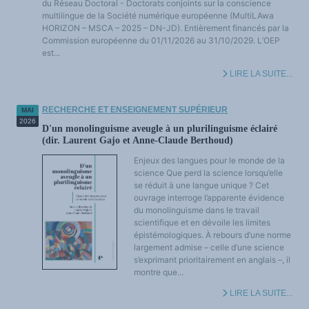
du Réseau Doctoral - Doctorats conjoints sur la conscience
LES FONDAMENTAUX
multilingue de la Société numérique européenne (MultiLAwa
Les acteurs du plurilinguisme
HORIZON – MSCA – 2025 – DN-JD). Entièrement financés par la
Langues et géopolitique - L'avenir des langues
Multilinguismes et plurilinguismes
Commission européenne du 01/11/2026 au 31/10/2029. L’OEP
Politiques et droits linguistiques
est...
Dynamique des langues
Langues et histoire
LIRE LA SUITE...
Langues, sciences et philosophie
Science ouverte
Langues et pouvoirs
Terminologie
RECHERCHE ET ENSEIGNEMENT SUPÉRIEUR
MAI
Textes de référence
2026
DOSSIERS THÉMATIQUES
D'un monolinguisme aveugle à un plurilinguisme éclairé
Education et recherche
(dir. Laurent Gajo et Anne-Claude Berthoud)
Culture et industries culturelles
Economique et social
Enjeux des langues pour le monde de la
International
science Que perd la science lorsqu’elle
Accès au dictionnaire des anglicismes
Accéder à la plateforme pour la traduction (en construction)
se réduit à une langue unique ? Cet
Accès à la banque de données Relations internationales
ouvrage interroge l’apparente évidence
Accéder au site de l'OPA (Observatoire du plurilinguisme en Afrique)
du monolinguisme dans le travail
ACTUALITÉS/EVENEMENTS
Actualités
scientifique et en dévoile les limites
Manifestations
épistémologiques. À rebours d’une norme
Les victoires du plurilinguisme
largement admise – celle d’une science
Chroniques et humeurs
s’exprimant prioritairement en anglais –, il
Courrier des lecteurs
Morceaux choisis
montre que...
Annonces
Anglicismes-anglicisation
LIRE LA SUITE...
Humour et plurilinguisme