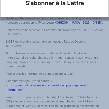
S'abonner à la Lettre
A pourvoir :
14 bourses de doctorat double diplôme
dans le cadre du Réseau
Doctoral - Doctorats conjoints sur
la conscience multilingue de la Société
numérique
européenne (
MultiLAwa
HORIZON – MSCA – 2025 – DN-JD
).
Entièrement financés par la Commission européenne du 01/11/2026 au
31/10/2029.
L’OEP
est membre partenaire du nouveau Réseau Doctoral
MultiLAwa.
MultiLAwa
est un réseau international, interdisciplinaire et
intersectoriel de recherche et de formation consacré aux liens entre
Language Awareness, le plurilinguisme/multilinguisme et les outils
numériques-IA.
Pour toutes les informations et pour postuler, voir :
« Recrutement pour candidature » :
https://www.multilawa.eu/recruitment-for-applying/general-
information/
Grâce à son approche innovante, MultiLAwa formera 14 doctorants
(DC) afin de répondre aux exigences du marché du travail à l'ère
numérique et (Gen)AI. En effet, il existe un grand besoin d'experts en