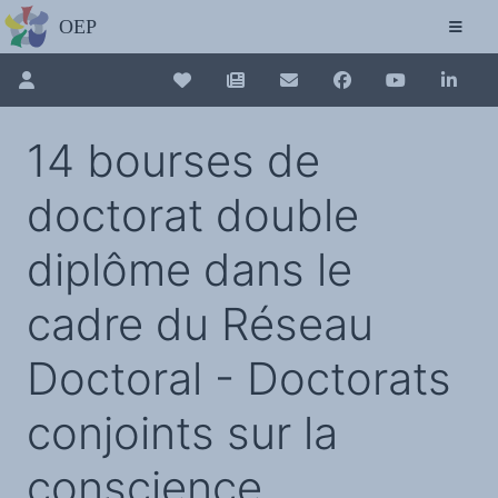
L'OBSERVATOIRE
Découvrez le site avec Mistral IA, Deepseek, ChatGPT, etc.
La Charte européenne du plurilinguisme
Qui sommes-nous ?
Le projet
Pour renouveler, connectez-vous d'abord à votre espace en 
Collection plurilinguisme
Soutenir l'OEP
14 bourses de
Agir avec l'OEP
Contacter l'OEP
La Collection plurilinguisme sur CAIRN (a
Proposer une action
doctorat double
Demander un stage
Régles de confidentialité
LES ACTIONS
Annuaire des chercheurs
Colloques de ou avec l'OEP
diplôme dans le
La Lettre de l'OEP
Les éditos de l'OEP
Nouveau dictionnaire des anglicismes 
La petite librairie de l'OEP
cadre du Réseau
Collection Plurilinguisme
L'annuaire des chercheurs et équipes de recherche sur le plurilinguisme
Les séminaires en partenariat
Les Assises européennes du plurilingu
Les Assises
Doctoral - Doctorats
Une cagnotte pour installer le plurilinguisme à l'université
PÔLE RECHERCHE
Bibliographie
conjoints sur la
Colloques et séminaires
Appels à communication ou projet
Classement thématique
Annuaire des chercheurs sur le plurilinguisme
conscience
Instituts et centres de recherche
L'OEP et le plurilinguisme sur CAIRN