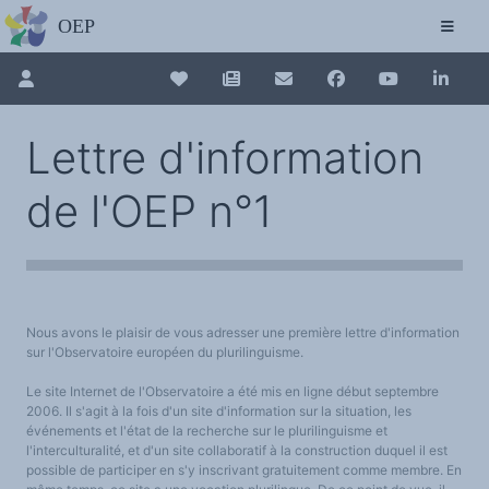
L'OBSERVATOIRE
Découvrez le site avec Mistral IA, Deepseek, ChatGPT, etc.
La Charte européenne du plurilinguisme
Qui sommes-nous ?
Le projet
Pour renouveler, connectez-vous d'abord à votre espace en 
Collection plurilinguisme
Soutenir l'OEP
Lettre d'information
Agir avec l'OEP
Contacter l'OEP
La Collection plurilinguisme sur CAIRN (a
Proposer une action
de l'OEP n°1
Demander un stage
Régles de confidentialité
LES ACTIONS
Annuaire des chercheurs
Colloques de ou avec l'OEP
La Lettre de l'OEP
Les éditos de l'OEP
Nouveau dictionnaire des anglicismes 
La petite librairie de l'OEP
Collection Plurilinguisme
L'annuaire des chercheurs et équipes de recherche sur le plurilinguisme
Nous avons le plaisir de vous adresser une première lettre d'information
Les séminaires en partenariat
Les Assises européennes du plurilingu
Les Assises
sur l'Observatoire européen du plurilinguisme.
Une cagnotte pour installer le plurilinguisme à l'université
PÔLE RECHERCHE
Le site Internet de l'Observatoire a été mis en ligne début septembre
Bibliographie
2006. Il s'agit à la fois d'un site d'information sur la situation, les
Colloques et séminaires
Appels à communication ou projet
événements et l'état de la recherche sur le plurilinguisme et
Classement thématique
l'interculturalité, et d'un site collaboratif à la construction duquel il est
Annuaire des chercheurs sur le plurilinguisme
possible de participer en s'y inscrivant gratuitement comme membre. En
Instituts et centres de recherche
L'OEP et le plurilinguisme sur CAIRN