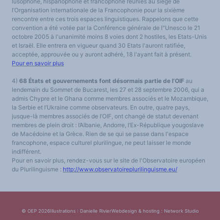
lusophone, hispanophone et francophone réunies au siège de
l’Organisation internationale de la Francophonie pour la sixième
rencontre entre ces trois espaces linguistiques. Rappelons que cette
convention a été votée par la Conférence générale de l"Unesco le 21
octobre 2005 à l'unanimité moins 8 voies dont 2 hostiles, les Etats-Unis
et Israël. Elle entrera en vigueur quand 30 Etats l'auront ratifiée,
acceptée, approuvée ou y auront adhéré, 18 l'ayant fait à présent.
Pour en savoir plus
4)
68 États et gouvernements font désormais partie de l’OIF
au
lendemain du Sommet de Bucarest, les 27 et 28 septembre 2006, qui a
admis Chypre et le Ghana comme membres associés et le Mozambique,
la Serbie et l’Ukraine comme observateurs. En outre, quatre pays,
jusque-là membres associés de l’OIF, ont changé de statut devenant
membres de plein droit : l’Albanie, Andorre, l’Ex-République yougoslave
de Macédoine et la Grèce. Rien de se qui se passe dans l'espace
francophone, espace culturel plurilingue, ne peut laisser le monde
indifférent.
Pour en savoir plus, rendez-vous sur le site de l'Observatoire européen
du Plurilinguisme :
http://www.observatoireplurilinguisme.eu/
© OEP 2026
Illustrations : Danielle Rivier
Webdesign & hosting :
Network Studio