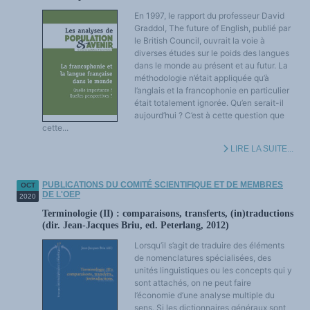
En 1997, le rapport du professeur David
Graddol, The future of English, publié par
le British Council, ouvrait la voie à
diverses études sur le poids des langues
dans le monde au présent et au futur. La
méthodologie n’était appliquée qu’à
l’anglais et la francophonie en particulier
était totalement ignorée. Qu’en serait-il
aujourd’hui ? C’est à cette question que
cette...
LIRE LA SUITE...
PUBLICATIONS DU COMITÉ SCIENTIFIQUE ET DE MEMBRES
OCT
DE L'OEP
2020
Terminologie (II) : comparaisons, transferts, (in)traductions
(dir. Jean-Jacques Briu, ed. Peterlang, 2012)
Lorsqu’il s’agit de traduire des éléments
de nomenclatures spécialisées, des
unités linguistiques ou les concepts qui y
sont attachés, on ne peut faire
l’économie d’une analyse multiple du
sens. Si les dictionnaires généraux sont