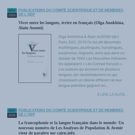
PUBLICATIONS DU COMITÉ SCIENTIFIQUE ET DE MEMBRES
NOV
DE L'OEP
2020
Vivre entre les langues, écrire en français (Olga Anokhina,
Alain Ausoni)
Olga Anokhina & Alain AUSONI (dir.)
Paris, EAC, 2019 On les dit désormais
multilingues, plurilingues, translingues,
exophones, migrants, alors que dans un
dossier de 1940 Les Nouvelles littéraires
les appelaient « Les Conrad français ».
Les auteurs qui écrivent en plusieurs
langues, qui s’autotraduisent ou qui
choisissent un idiome différent de leur
langue première gagnent en...
LIRE LA SUITE...
PUBLICATIONS DU COMITÉ SCIENTIFIQUE ET DE MEMBRES
NOV
DE L'OEP
2020
La francophonie et la langue française dans le monde: Un
nouveau numéro de Les Analyses de Population & Avenir
vient de paraître sur cairn.info