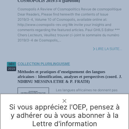
COSMOPOLIS 2019/3-4 (parution)
Cosmopolis A Review of Cosmopolitics Revue de cosmopolitique
Dear Readers, Please find herewith the contents of Issue
2019/3-4, Volume 10 of Cosmopolis, available online at:
http://www.cosmopolis-rev.org We invite your insights and
comments regarding the featured articles. Paul GHILS Editor ***
Chers Lecteurs, Veuillez trouver ci-joint le sommaire du numéro
2019/3-4 de Cosmopolis,...
LIRE LA SUITE...
COLLECTION PLURILINGUISME
DÉC
2019
Méthodes et pratiques d’enseignement des langues
africaines : Identification, analyses et perspectives (coord. J.
NDIBNU MESSINA ETHE & P. FRATH)
Les langues africaines ne donnent pas
l’impression d’être menacées de
×
disparition tant elles sont omniprésentes
Si vous appréciez l'OEP, pensez à
dans la vie quotidienne. Pourtant leur
pratique diminue, en particulier parmi les
y adhérer ou à vous abonner à la
jeunes générations, qui en perdent
lentement la maîtrise. Leur sauvegarde et
Lettre d'information
leur développement passe par leur