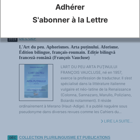
enseignement à l’école. Les
Adhérer
gouvernements sont conscients de cette nécessité...
S'abonner à la Lettre
LIRE LA SUITE...
PUBLICATIONS DU COMITÉ SCIENTIFIQUE ET DE MEMBRES
DÉC
DE L'OEP
2019
L'Art du peu. Aphorismes. Arta puținului. Aforisme.
Édition bilingue, français-roumain. Ediție bilingvă
franceză-română (François Vaucluse)
L’ART DU PEU ARTA PUŢINULUI
FRANÇOIS VAUCLUSE, né en 1957,
exerce la profession de traducteur. Il s’est
spécialisé dans la littérature italienne
vulgaire et néo-latine de la Renaissance
(Colonna, Sannazaro, Marullo, Poliziano,
Boiardo notamment). Il réside
ordinairement à Merano (Haut-Adige). Il a publié naguère sous
pseudonyme dans diverses revues comme les Cahiers du...
LIRE LA SUITE...
COLLECTION PLURILINGUISME ET PUBLICATIONS
DÉC