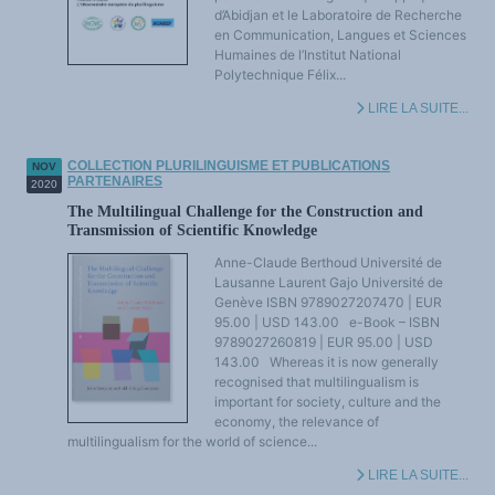
LES FONDAMENTAUX
d’Abidjan et le Laboratoire de Recherche
Les acteurs du plurilinguisme
en Communication, Langues et Sciences
Langues et géopolitique - L'avenir des langues
Humaines de l’Institut National
Multilinguismes et plurilinguismes
Polytechnique Félix...
Politiques et droits linguistiques
Dynamique des langues
Langues et histoire
LIRE LA SUITE...
Langues, sciences et philosophie
Science ouverte
Langues et pouvoirs
COLLECTION PLURILINGUISME ET PUBLICATIONS
NOV
Terminologie
PARTENAIRES
Textes de référence
2020
DOSSIERS THÉMATIQUES
The Multilingual Challenge for the Construction and
Education et recherche
Transmission of Scientific Knowledge
Culture et industries culturelles
Economique et social
International
Anne-Claude Berthoud Université de
Accès au dictionnaire des anglicismes
Lausanne Laurent Gajo Université de
Accéder à la plateforme pour la traduction (en construction)
Genève ISBN 9789027207470 | EUR
Accès à la banque de données Relations internationales
95.00 | USD 143.00 e-Book – ISBN
Accéder au site de l'OPA (Observatoire du plurilinguisme en Afrique)
ACTUALITÉS/EVENEMENTS
9789027260819 | EUR 95.00 | USD
Actualités
143.00 Whereas it is now generally
Manifestations
recognised that multilingualism is
Les victoires du plurilinguisme
Chroniques et humeurs
important for society, culture and the
Courrier des lecteurs
economy, the relevance of
Morceaux choisis
multilingualism for the world of science...
Annonces
Anglicismes-anglicisation
LIRE LA SUITE...
Humour et plurilinguisme