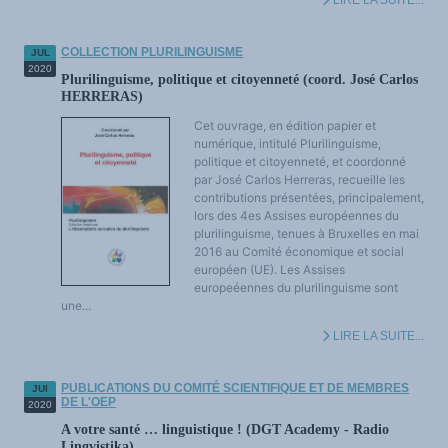
LIRE LA SUITE...
COLLECTION PLURILINGUISME
JUL
2020
Plurilinguisme, politique et citoyenneté (coord. José Carlos
HERRERAS)
Cet ouvrage, en édition papier et
numérique, intitulé Plurilinguisme,
politique et citoyenneté, et coordonné
par José Carlos Herreras, recueille les
contributions présentées, principalement,
lors des 4es Assises européennes du
plurilinguisme, tenues à Bruxelles en mai
2016 au Comité économique et social
européen (UE). Les Assises
europeéennes du plurilinguisme sont
une...
LIRE LA SUITE...
PUBLICATIONS DU COMITÉ SCIENTIFIQUE ET DE MEMBRES
JUI
DE L'OEP
2020
A votre santé … linguistique ! (DGT Academy - Radio
Lingvistika)