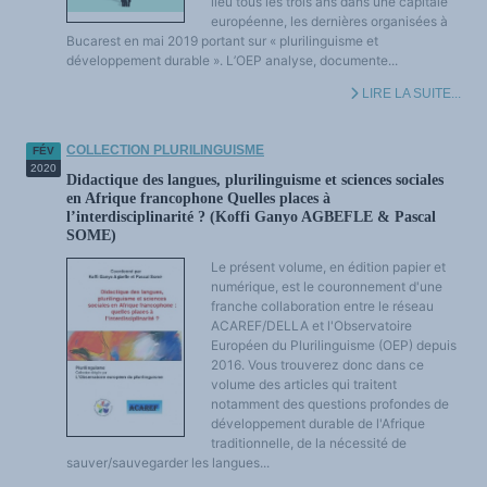
lieu tous les trois ans dans une capitale
européenne, les dernières organisées à
Bucarest en mai 2019 portant sur « plurilinguisme et
développement durable ». L’OEP analyse, documente...
LIRE LA SUITE...
COLLECTION PLURILINGUISME
FÉV
2020
Didactique des langues, plurilinguisme et sciences sociales
en Afrique francophone Quelles places à
l’interdisciplinarité ? (Koffi Ganyo AGBEFLE & Pascal
SOME)
Le présent volume, en édition papier et
numérique, est le couronnement d'une
franche collaboration entre le réseau
ACAREF/DELLA et l'Observatoire
Européen du Plurilinguisme (OEP) depuis
2016. Vous trouverez donc dans ce
volume des articles qui traitent
notamment des questions profondes de
développement durable de l'Afrique
traditionnelle, de la nécessité de
sauver/sauvegarder les langues...