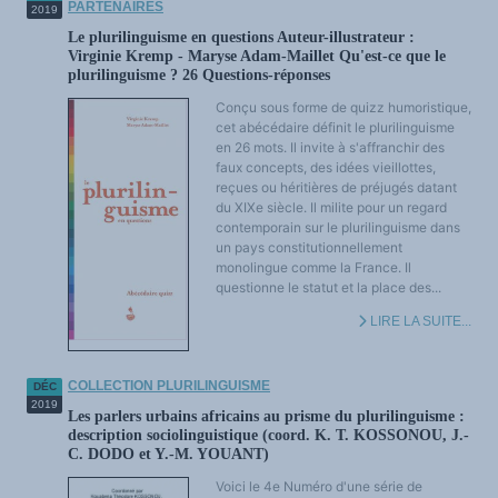
PARTENAIRES
2019
Le plurilinguisme en questions Auteur-illustrateur :
Virginie Kremp - Maryse Adam-Maillet Qu'est-ce que le
plurilinguisme ? 26 Questions-réponses
Conçu sous forme de quizz humoristique,
cet abécédaire définit le plurilinguisme
en 26 mots. Il invite à s'affranchir des
faux concepts, des idées vieillottes,
reçues ou héritières de préjugés datant
du XIXe siècle. Il milite pour un regard
contemporain sur le plurilinguisme dans
un pays constitutionnellement
monolingue comme la France. Il
questionne le statut et la place des...
LIRE LA SUITE...
COLLECTION PLURILINGUISME
DÉC
2019
Les parlers urbains africains au prisme du plurilinguisme :
description sociolinguistique (coord. K. T. KOSSONOU, J.-
C. DODO et Y.-M. YOUANT)
Voici le 4e Numéro d'une série de