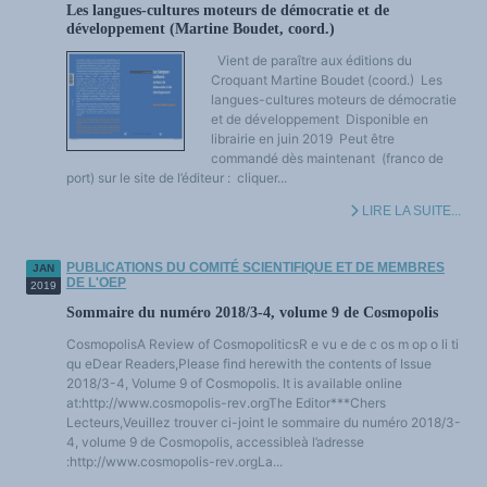
Les langues-cultures moteurs de démocratie et de
développement (Martine Boudet, coord.)
Vient de paraître aux éditions du
Croquant Martine Boudet (coord.) Les
langues-cultures moteurs de démocratie
et de développement Disponible en
librairie en juin 2019 Peut être
commandé dès maintenant (franco de
port) sur le site de l’éditeur : cliquer...
LIRE LA SUITE...
PUBLICATIONS DU COMITÉ SCIENTIFIQUE ET DE MEMBRES
JAN
DE L'OEP
2019
Sommaire du numéro 2018/3-4, volume 9 de Cosmopolis
CosmopolisA Review of CosmopoliticsR e vu e de c os m op o li ti
qu eDear Readers,Please find herewith the contents of Issue
2018/3-4, Volume 9 of Cosmopolis. It is available online
at:http://www.cosmopolis-rev.orgThe Editor***Chers
Lecteurs,Veuillez trouver ci-joint le sommaire du numéro 2018/3-
4, volume 9 de Cosmopolis, accessibleà l’adresse
:http://www.cosmopolis-rev.orgLa...