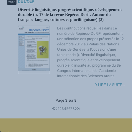
DE L'OEP
2018
Diversité linguistique, progrès scientifique, développement
durable (n. 17 de la revue Repères-Dorif. Autour du
français: langues, cultures et plurilinguisme) (2)
Les contributions recueillies dans ce
numéro de Repères-DoRiF représentent
une sélection des propos présentés le 12
décembre 2017 au Palais des Nations
Unies de Genève, à l’occasion d’une
table ronde (« Diversité linguistique,
progrès scientifique et développement
durable ») inscrite au programme du 8e
Congrès international de l’Académie
Internationale des Sciences Ararat....
LIRE LA SUITE...
Page 3 sur 8
1
2
3
4
5
6
7
8