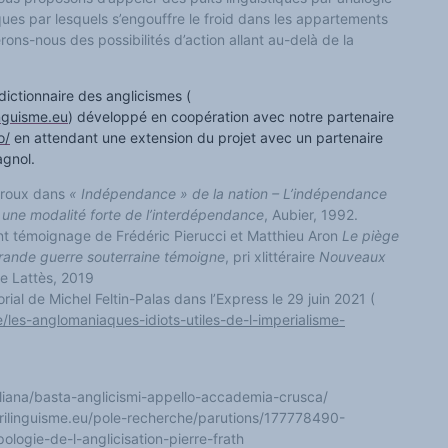
ques par lesquels s’engouffre le froid dans les appartements
erons-nous des possibilités d’action allant au-delà de la
ictionnaire des anglicismes (
inguisme.eu
) développé en coopération avec notre partenaire
o/
en attendant une extension du projet avec un partenaire
agnol.
rroux dans
« Indépendance » de la nation – L’indépendance
 une modalité forte de l’interdépendance
, Aubier, 1992.
ant témoignage de Frédéric Pierucci et Matthieu Aron
Le piège
grande guerre souterraine témoigne
, pri xlittéraire
Nouveaux
e Lattès, 2019
torial de Michel Feltin-Palas dans l’Express le 29 juin 2021 (
e/les-anglomaniaques-idiots-utiles-de-l-imperialisme-
italiana/basta-anglicismi-appello-accademia-crusca/
rilinguisme.eu/pole-recherche/parutions/177778490-
logie-de-l-anglicisation-pierre-frath