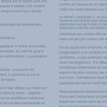
« langue est un patois plus une
comme en français et en espagn
sasse à satiété. S’ils avaient
l’idée d’un enfermement pour e
ne langue d’une force armée
Le terme « lockdown », né d’u
domaine carcéral et était donc 
explication est qu’il était d’o
inguistique est globalement
américains que les journaliste
L’Amérique est censée délivrer
 puissance.
autre est perçue comme une att
appliquer à l’arbre qui pousse,
De ce rapide tour d’horizon, n
dversaire, au chef de guerre
l'anglicisation à un complot pr
son
ambivalence. La puissance
opératoire. Le jeu américain es
dose d'aveuglement. Par ailleur
entreprises américaines de par
sociale. Le pouvoir est
aspects les plus voyants, les a
ement, à commencer par le
peu court. Connaissons-nous l
 la nature.
6
l’appréhende Pierre Frath
da
uivre Max Weber, est l’exercice
Nous essaierons dans le proch
et dans le terme « légitime »
d’une part l‘importance du ph
e nous ne souhaitons même pas
faisant leur entrée dans les di
ose de manière permanente et
les voies de pénétration que 