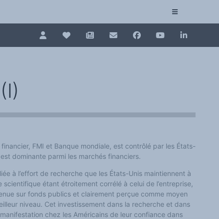
Pour renouveler, connectez-vous d'abord à votre es
Collection plurilinguisme
La Collection plurilinguisme sur CAIRN (artic
(I)
Annuaire des chercheurs
Nouveau dictionnaire des anglicismes (ND
inancier, FMI et Banque mondiale, est contrôlé par les États-
Les Assises européennes du plurilinguisme
 est dominante parmi les marchés financiers.
liée à l’effort de recherche que les États-Unis maintiennent à
scientifique étant étroitement corrélé à celui de l’entreprise,
enue sur fonds publics et clairement perçue comme moyen
illeur niveau. Cet investissement dans la recherche et dans
manifestation chez les Américains de leur confiance dans