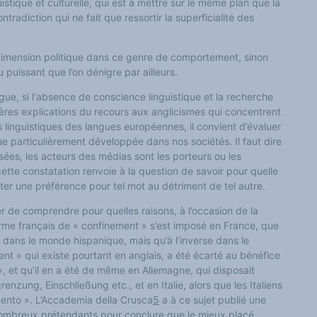
nguistique et culturelle, qui est à mettre sur le même plan que la
ntradiction qui ne fait que ressortir la superficialité des
dimension politique dans ce genre de comportement, sinon
puissant que l’on dénigre par ailleurs.
ngue,
si l’
absence de conscience linguistique et la recherche
res explications du recours aux anglicismes qui concentrent
 linguistiques des langues européennes, il convient d’évaluer
ue particulièrement développée dans nos sociétés. Il faut dire
ées, les acteurs des médias sont les porteurs ou les
ette constatation renvoie à la question de savoir pour quelle
ter une préférence pour tel mot au détriment de tel autre.
 de comprendre pour quelles raisons, à l’occasion de la
erme français de « confinement » s’est imposé en France, que
 dans le monde hispanique, mais qu’à l’inverse dans le
t » qui existe pourtant en anglais, a été écarté au bénéfice
 et qu’il en a été de même en Allemagne, qui disposait
zung, Einschließung etc., et en Italie, alors que les Italiens
ento ». L’Accademia della Crusca
5
a à ce sujet publié une
ombreux prétendants pour conclure que le mieux placé,