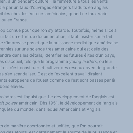
en, a un pendant culturel : la fermeture à tous les vents
le par un taux d'ouvrages étrangers traduits en anglais
onibles
chez
les éditeurs américains,
quand ce
taux vari
e
 ou en France.
op connue pour que l’on s’y attarde. Toutefois, même si cela
fait un effort de documentation, il faut insister sur le fait
e s’improvise pas et que la puissance médiatique américaine
cennies sur une science très américaine qui est celle des
ndre dans les détails, identifier les futures élites d’un pays,
es d’accueil, tels que le programme
young leaders
, ou leur
ires, c’est constituer et cultiver des réseaux avec de grande
 s’en scandaliser. C’est de l’excellent travail diraient
eants européens de l’ouest comme de l’est sont passés par là
 bons élèves.
moindres est linguistique. Le développement de l’anglais est
oft power
américain. Dès 1951, le développement de l’anglais
onquête du monde, dans lequel
A
méricains et
A
nglais
ts de manière coordonnée et unifiée, que l’on pourrait
on des atouts, est certainement la source de la puissance et