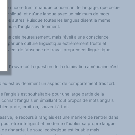
pliste encore très répandue concernant le langage, que celui-
rop compliqué, et qu’une langue avec un minimum de mots
es les autres. Puisque toutes les langues disent la même
ne seule, l’anglais évidemment.
omme cela heureusement, mais l’éveil à une conscience
ravé par une culture linguistique extrêmement fruste et
 qui vient de l’absence de travail proprement linguistique
nt à l’œuvre où la question de la domination américaine n’est
ieu est évidemment un aspect de comportement très fort.
 l’anglais est souhaitable pour une large partie de la
on connaît l’anglais en émaillant tout propos de mots anglais
bien porté, croit-on, souvent à tort.
ssive, le recours à l’anglais est une manière de rentrer dans
er pour être intelligent et moderne d’oublier sa propre langue
 de ringarde. Le souci écologique est louable mais