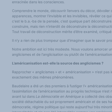
enracinée dans les consciences.
Classement thématique
Annuaire des chercheurs sur le plurilinguisme
Instituts et centres de recherche
Comprendre le monde, découvrir l’envers du décor, dévoiler c
L'OEP et le plurilinguisme sur CAIRN
apparences, montrer l’invisible et les invisibles, révéler ce 
LES FONDAMENTAUX
c'est le b.a.-ba de la pensée, c’est
quelque part
déconstruire.
Les acteurs du plurilinguisme
Langues et géopolitique - L'avenir des langues
construire, mais rien n'interdit de déconstruire la déconstr
Multilinguismes et plurilinguismes
Tout travail de déconstruction mérite d’être examiné, critiqu
Politiques et droits linguistiques
Dynamique des langues
Il n'y a rien de plus trompeur que d'imaginer que le savoir pr
Langues et histoire
Langues, sciences et philosophie
Notre ambition est ici très modeste. Nous voulons amorcer u
Science ouverte
Langues et pouvoirs
anglicismes et de l'anglicisation ou plutôt de l'américanisation
Terminologie
Textes de référence
L’américanisation est-elle la source des anglicismes ?
DOSSIERS THÉMATIQUES
Education et recherche
Rapprocher « anglicismes » et « américanisation » n’est pas in
Culture et industries culturelles
exactement des mêmes phénomènes.
Economique et social
International
Baudelaire a été un des premiers à fustiger l’« américanisati
Accès au dictionnaire des anglicismes
Accéder à la plateforme pour la traduction (en construction)
l’assimilation
de l’américanisation
au
progrès technique n’est
n
Accès à la banque de données Relations internationales
avant lui dans
La démocratie en Amérique
a collecté des obs
Accéder au site de l'OPA (Observatoire du plurilinguisme en Afrique)
société détachable du sol proprement américain et de ses ha
ACTUALITÉS/EVENEMENTS
Actualités
démocratie, régime politique qui reste aujourd’hui très minori
Manifestations