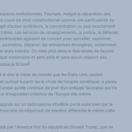
aspects institutionnels. Pourtant, malgré la séparation des
es cours de droit constitutionnel comme une particularité du
agit d’action extérieure, la concentration ou plus exactement
xtrême. Les services de renseignements, la justice, la défense
américaines agissent de concert pour surveiller, espionner,
, soumettre, dépecer, les entreprises étrangères, notamment
 leurs intérêts. On n’est plus dans le libéralisme de façade
ue souterraine et sans pitié et sans aucun respect des
3
asse la fiction
.
t-à-dire la vision du monde que les États-Unis veulent
et surtout à partir de la chute de l’empire soviétique, a perdu
urope qu’elle continue de jouir d’un préjugé favorable qui n’a
ce d’inspiration créatrice de l’Europe elle-même
.
ppuie sur un nationalisme infaillible porté aussi bien par le
 démocrate où s’épanouit de manière différente le même culte
ré par l'
America first
du républicain Donald Trump, que ne