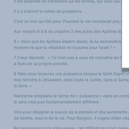
Il est essentiel de s’entendre sur les termes, sur ceux qui no
Il y a d’abord la notion de puissance.
C’est un mot qui fait peur. Pourtant la vie n’existerait pas san
Aux versets 6 à 8 du chapitre 2 des actes des Apôtres du Nou
6 « Alors que les Apôtres étaient réunis, ils lui demandèrent :
moment-là que tu rétabliras le royaume pour Israël ? »
7 Il leur répondit : « Ce n’est pas à vous de connaître les t
a fixés de sa propre autorité.
8 Mais vous recevrez une puissance lorsque le Saint-Esprit v
mes témoins à Jérusalem, dans toute la Judée, dans la Samar
la terre. »
Nietzsche emploiera le terme de « puissance » dans un cont
le sens n’est pas fondamentalement différent.
Vico pour désigner la source de la pensée et des sentiments p
de l’anima, source de la vie. Pour Bergson, il s’agira d’élan vita
Reconnaissons qu’à notre niveau, ces différences n’ont guère