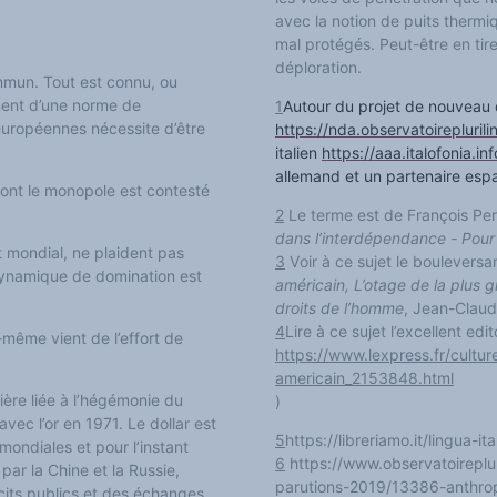
avec la notion de puits thermi
mal protégés
. Peut-être en tir
déploration.
mmun. Tout est connu, ou
ment d’une norme de
1
Autour du projet de nouveau d
européennes nécessite d’être
https://nda.observatoirepluril
italien
https://aaa.italofonia.inf
allemand et un partenaire esp
ont le monopole est contesté
2
Le terme est de François Pe
dans l’interdépendance -
P
our
t
mondial, ne plaident pas
3
V
oir à ce sujet le boulevers
dynamique de domination est
américain, L’otage de la plus 
droits de l’homme
, Jean-Claud
4
Lire à ce sujet l’excellent edi
-même vient de l’effort de
https://www.lexpress.fr/cultur
americain_2153848.html
ère liée à l’hégémonie du
)
avec l’or en 1971. Le dollar est
5
https://libreriamo.it/lingua-
ondiales et pour l’instant
6
https://www.observatoireplu
ar la Chine et la Russie,
parutions-2019/13386-anthropo
cits publics et des échanges