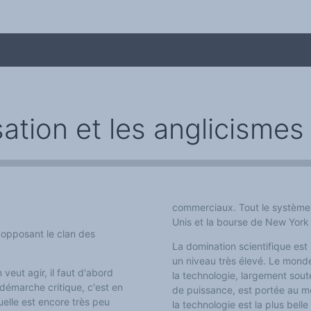
sation et les anglicismes 
commerciaux. Tout le système f
Unis et la bourse de New York
me
 opposant le clan des
La domination scientifique est 
un niveau très élevé. Le monde 
on veut agir, il faut d'abord
la technologie,
l
argement sout
démarche critique, c'est en
de puissance, est portée au me
quelle est encore très peu
la technologie est la
plus belle