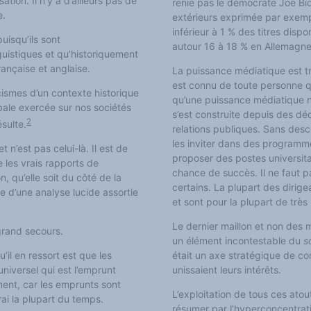
tion. Il n’y a d’ailleurs pas de
renie pas le démocrate Joe Bid
e.
extérieurs exprimée par exemp
inférieur à 1 % des titres disp
uisqu’ils sont
autour
16 à 18 % en Allemagne
guistiques et qu’historiquement
rançaise et anglaise.
La puissance médiatique est tr
est connu de toute personne qui 
icismes d’un contexte historique
qu’une puissance médiatique n
bale exercée sur nos sociétés
s’est construite depuis des dé
2
ésulte.
relations publiques. Sans desce
les inviter dans des programm
 n’est pas celui-là. Il est de
proposer des postes universita
 les vrais rapports de
chance de succès. Il ne faut pas
n, qu’elle soit du côté de la
certains. La plupart des dirig
e d’une analyse lucide assortie
et sont pour la plupart de très
Le dernier maillon et non des 
 grand secours.
un élément incontestable du
s
’il en ressort est que les
était un axe stratégique de c
niversel qui est l’emprunt
unissaient leurs intérêts.
ment, car les emprunts sont
L’exploitation de tous ces atou
ai la plupart du temps.
résumer par l’hyperconcentrati