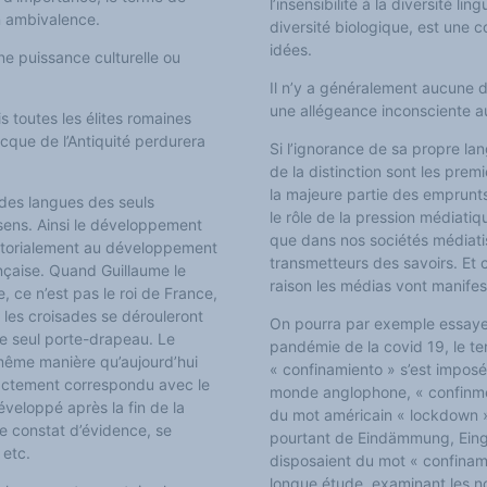
l’insensibilité à la diversité li
n ambivalence.
diversité biologique, est une co
idées.
une puissance culturelle ou
Il n’y a généralement aucune 
une allégeance inconsciente au 
s toutes les élites romaines
recque de l’Antiquité perdurera
Si l’ignorance de sa propre la
de la distinction
sont les
premiè
la majeure partie des emprunts
des langues des seuls
le rôle de la pression médiatiq
sens. Ainsi le développement
que dans nos sociétés médiatis
ritorialement au développement
transmetteurs des savoirs. Et c
ançaise. Quand Guillaume le
raison les médias vont manifes
 ce n’est pas le roi de France,
les croisades se dérouleront
On pourra par exemple essayer
le seul porte-drapeau. Le
pandémie de la covid 19, le t
a même manière qu’aujourd’hui
« confinamiento » s’est imposé
xactement correspondu avec le
monde anglophone, « confinmen
développé après la fin de la
du mot américain « lockdown »,
 Ce constat d’évidence, se
pourtant de Eindämmung, Eingren
 etc.
disposaient du mot « confinam
longue étude, examinant les n