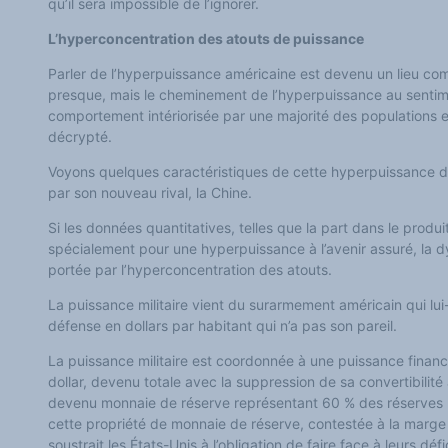
qu’il sera impossible de l’ignorer.
L’hyperconcentration des atouts de puissance
Parler de l’hyperpuissance américaine est devenu un lieu co
presque, mais le cheminement de l’hyperpuissance au senti
comportement intériorisée par une majorité des populations 
décrypté.
Voyons quelques caractéristiques de cette hyperpuissance d
par son nouveau rival, la Chine.
Si les données quantitatives, telles que la part dans le produ
i
spécialement pour une hyperpuissance à l’avenir assuré, la 
portée par l’hyperconcentration des atouts.
La puissance militaire vient du surarmement américain qui lui
défense en dollars par habitant qui n’a pas son pareil.
La puissance militaire est coordonnée
à
une puissance financi
dollar, devenu totale avec la suppression de sa convertibilité 
devenu monnaie de réserve représentant 60 % des réserves m
cette propriété de monnaie de réserve, contestée à la marge p
soustrait
les
États-Unis à l’obligation de faire face
à leurs
défi