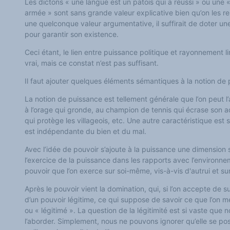
Les dictons « une langue est un patois qui a réussi » ou une 
armée » sont sans grande valeur explicative bien qu’on les res
une quelconque valeur argumentative, il suffirait de doter u
pour garantir son existence.
Ceci étant, le lien entre puissance politique et rayonnement l
vrai, mais ce constat n’est pas suffisant.
Il faut ajouter quelques éléments sémantiques à la notion de
La notion de puissance est tellement générale que l’on peut l’
à l’orage qui gronde, au champion de tennis qui écrase son a
qui protège les villageois, etc.
Une
autre caractéristique est
est indépendante du bien et du mal.
Avec l’idée de pouvoir s’ajoute à la puissance une dimension 
l’exercice de la puissance dans les rapports avec l’environn
pouvoir que l’on exerce sur soi-même, vis-à-vis d'autrui et sur
Après le pouvoir vient la domination, qui, si l’on accepte de s
d’un pouvoir légitime, ce qui suppose de savoir ce que l’on m
ou « légitimé ». La question de la légitimité est si vaste qu
l’aborder. Simplement, nous ne pouvons ignorer qu’elle se p