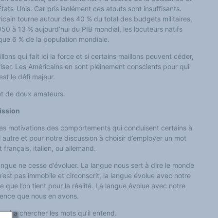
États-Unis. Car pris isolément ces atouts
sont insuffisants
.
éricain tourne autour des 40 % du total des budgets militaires,
1950 à
13
% aujourd’hui du PIB mondial,
les
locuteurs natifs
ue 6 % de la population mondiale.
llons qui fait ici la force et si certains maillons peuvent céder,
iser. Les Américains en sont pleinement conscients pour qui
est le défi majeur.
nt de doux amateurs.
ission
es motivations des comportements qui conduisent certains à
l autre et pour notre discussion à choisir d’employer un mot
français, italien, ou allemand.
ngue ne cesse d’évoluer. La langue nous sert à dire le monde
’est pas immobile et circonscrit, la langue évolue avec notre
e que l’on tient pour la réalité. La langue évolue avec notre
rience que nous en avons.
ue ira chercher les mots qu’il entend.