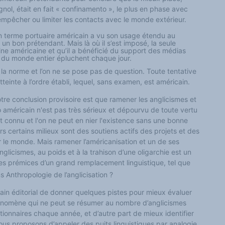
ol, était en fait « confinamento », le plus en phase avec
mpêcher ou limiter les contacts avec le monde extérieur.
n terme portuaire américain a
vu son usage étendu au
un bon prétendant. Mais là où il s’est imposé, la seule
rigine américaine et qu’il a bénéficié du support des médias
s du monde entier épluchent chaque jour.
 la norme et l’on ne se pose pas de question. Toute tentative
einte à l’ordre établi, lequel, sans examen, est américain.
otre conclusion provisoire est que ramener les anglicismes et
o américain n'est pas très sérieux et dépourvu de toute vertu
t connu et l'on ne peut en nier l'existence sans une bonne
s certains milieux sont des soutiens actifs des projets et des
 le monde. Mais ramener l’américanisation et un de ses
nglicismes, au poids et à la trahison d’une oligarchie est un
es prémices d’un grand remplacement linguistique, tel que
ns
Anthropologie de l’anglicisation
?
ain éditorial de donner quelques pistes pour mieux évaluer
énomène qui ne peut se résumer au nombre d’anglicismes
ctionnaires chaque année, et d’autre part de mieux identifier
nous proposons d’appeler des
puits linguistiques
par analogie