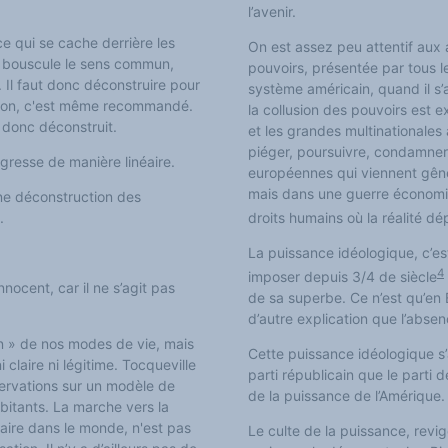
l’avenir.
e qui se cache derrière les
On est assez peu attentif aux 
qui bouscule le sens commun,
pouvoirs, présentée par tous l
 Il faut donc déconstruire pour
système américain, quand il s’
uction, c'est même recommandé.
la collusion des pouvoirs est e
é donc déconstruit.
et les grandes multinationales 
piéger, poursuivre, condamner
ogresse de manière linéaire.
européennes qui viennent gêner
mais dans une guerre économiq
ne déconstruction des
.
droits humains où la réalité dép
La puissance idéologique, c’es
4
imposer depuis 3/4 de siècle
nocent, car il ne s’agit pas
de sa superbe. Ce n’est qu’en E
d’autre
explication que l’absen
on » de nos modes de vie, mais
Cette puissance idéologique s’a
i
claire ni légitime. Tocqueville
parti républicain que le parti
ervations sur un modèle de
de la puissance de l’Amérique.
bitants. La marche vers la
taire dans le monde, n'
est
pas
Le culte de la puissance, revigo