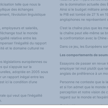
icisation telle que nous la
de la domination actuelle des 
idyllique des échanges
Ainsi si le budget militaire am
ement, l’évolution linguistique
le PIB est tombé de 27 % en 
anglophones ne représentent q
, employeurs et salariés,
C’est la chaîne plus que les mai
 l’échange tout le monde
la chaîne peut elle-même se br
alité relative entre les
la confrontation avec la Chine 
ompenser l’inégalité du rapport
Dans ce jeu, les Européens so
té et le domaine culturel ne
Les comportements de soum
 les législations européennes ou
Essayons de passer en revue l
s qui s'appuie sur la
employer tel mot plutôt que te
lturelles, adoptée en 2005 sous
anglais de préférence à un mot 
r un rapport inégal entre les
est ici la condition d’une
Personne ne conteste que la la
et si l’on admet que le monde n
perception et notre vision de c
ale qui veut que l’inégalité
regard sur le monde et l’expé
n.
Celui qui ignore sa propre lang