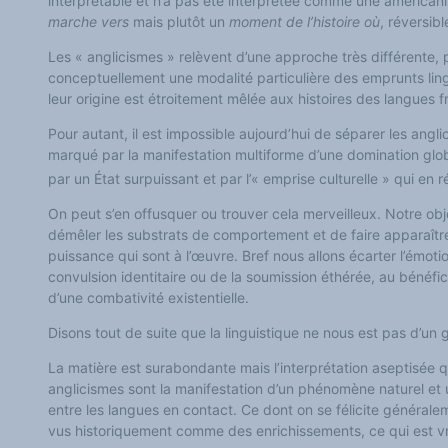
interprétable et n’a pas été interprétée comme une américanisa
Les victoires du plurilinguisme
marche vers
mais plutôt un
moment de l’histoire où
, réversibl
Chroniques et humeurs
Courrier des lecteurs
Morceaux choisis
Les « anglicismes » relèvent d’une approche très différente, p
Annonces
c
o
nceptuellement une modalité particulière des emprunts lin
Anglicismes-anglicisation
leur origine est étroitement mêlée aux histoires des langues f
Humour et plurilinguisme
Pour autant, il est impossible aujourd’hui de séparer les angl
marqué
par
la manifestation multiforme d’une domination glo
par un État surpuissant et par l’« emprise culturelle » qui en r
On peut s’en offusquer ou trouver cela merveilleux. Notre objet
démêler les substrats de comportement et de faire apparaître
puissance qui sont à l’œuvre. Bref nous allons
écarter
l’émotio
convulsion identitaire ou de la soumission éthérée, au bénéfic
d’une combativité existentielle.
Disons tout de suite que la linguistique ne nous est pas d’un
La matière est surabondante
mais l’interprétation aseptisée qu
anglicismes sont la manifestation d’un phénomène naturel et u
entre les langues en contact. Ce dont on se félicite générale
vus historiquement comme des enrichissements, ce qui est vr