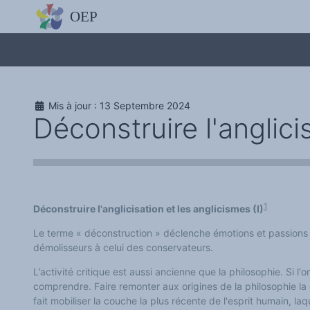
L'OBSERVATOIRE
Découvrez le site avec Mistral IA, Deepseek, ChatGPT, etc.
La Charte européenne du plurilinguisme
Qui sommes-nous ?
Le projet
Soutenir l'OEP
Agir avec l'OEP
Mis à jour : 13 Septembre 2024
Contacter l'OEP
Déconstruire l'anglici
Proposer une action
Demander un stage
Régles de confidentialité
LES ACTIONS
Colloques de ou avec l'OEP
La Lettre de l'OEP
Les éditos de l'OEP
La petite librairie de l'OEP
1
Déconstruire l'anglicisation et les anglicismes (I)
Collection Plurilinguisme
L'annuaire des chercheurs et équipes de recherche sur le plurilinguis
Le terme « déconstruction » déclenche émotions et passions
Les séminaires en partenariat
démolisseurs à celui des conservateurs.
Les Assises
Une cagnotte pour installer le plurilinguisme à l'université
PÔLE RECHERCHE
L
’activité critique est aussi ancienne que la philosophie.
S
i l'
Bibliographie
comprendre. Faire remonter aux origines de la philosophie la 
Colloques et séminaires
fait mobiliser la couche la plus récente de l'esprit humain, la
Appels à communication ou projet