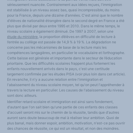
sérieusement nuancée. Contrairement aux idées reçues, l'immigration
est stabilisée à un niveau assez bas, quasi incompressible, du moins
pour la France, depuis une dizaine d'années. C'est ainsi que le nombre
d'élèves de nationalité étrangère dans le second degré en France a été
plus que divisé par deux entre 1995 et 2010. Dans le même temps, le
niveau scolaire a également diminué. De 1997 à 2007, selon une
étude du ministère
, la proportion d’élèves en difficulté de lecture à
l’entrée au collège est passée de 14,9 % à 19 %. La dégradation ne
concerne pas les mécanismes de base de la lecture mais les
compétences langagières, en particulier le vocabulaire et l’orthographe.
Cette baisse est générale et importante dans le secteur de l’éducation
prioritaire. Que les difficultés scolaires frappent plus fortement les
enfants nouvellement arrivés dans le pays, c'est une certitude
largement confirmée par les études PISA (voir plus loin dans cet article).
En revanche, il n'y a aucune relation entre l'immigration et
l'abaissement du niveau scolaire moyen, tel qu'on peut l'appréhender à
travers la lecture en particulier. Les causes de l'abaissement du niveau
sont donc ailleurs.
Identifier retard scolaire et immigration est ainsi sans fondement,
d'autant que l'on sait bien qu'une partie de ces enfants des classes
d'accueil seront mis sur le chemin de la réussite, tandis que d'autres
auront sans doute beaucoup de mal à réaliser leur ambition. Quoi de
plus banal, mais donner espoir, ambition, motivation, n'est-ce pas ouvrir
des chances de réussite, ce qui est un résultat, et non des moindres.