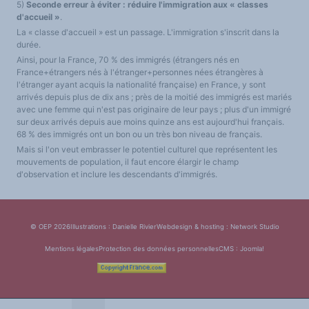
5)
Seconde erreur à éviter : réduire l'immigration aux « classes
d'accueil »
.
La « classe d'accueil » est un passage. L'immigration s'inscrit dans la
durée.
Ainsi, pour la France, 70 % des immigrés (étrangers nés en
France+étrangers nés à l'étranger+personnes nées étrangères à
l'étranger ayant acquis la nationalité française) en France, y sont
arrivés depuis plus de dix ans ; près de la moitié des immigrés est mariés
avec une femme qui n'est pas originaire de leur pays ; plus d'un immigré
sur deux arrivés depuis aue moins quinze ans est aujourd'hui français.
68 % des immigrés ont un bon ou un très bon niveau de français.
Mais si l'on veut embrasser le potentiel culturel que représentent les
mouvements de population, il faut encore élargir le champ
d'observation et inclure les descendants d'immigrés.
© OEP 2026
Illustrations : Danielle Rivier
Webdesign & hosting :
Network Studio
Mentions légales
Protection des données personnelles
CMS :
Joomla!