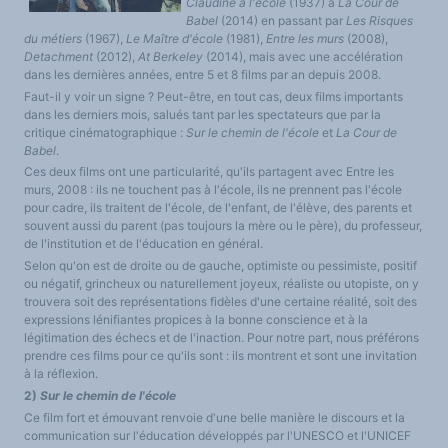
Claudine à l'école
(1937) à
La Cour de
LES FONDAMENTAUX
Babel
(2014) en passant par
Les Risques
Les acteurs du plurilinguisme
du métiers
(1967),
Le Maître d'école
(1981),
Entre les murs
(2008),
Langues et géopolitique - L'avenir des langues
Multilinguismes et plurilinguismes
Detachment
(2012),
At Berkeley
(2014), mais avec une accélération
Politiques et droits linguistiques
dans les dernières années, entre 5 et 8 films par an depuis 2008.
Dynamique des langues
Faut-il y voir un signe ? Peut-être, en tout cas, deux films importants
Langues et histoire
Langues, sciences et philosophie
dans les derniers mois, salués tant par les spectateurs que par la
Science ouverte
critique cinématographique :
Sur le chemin de l'école
et
La Cour de
Langues et pouvoirs
Babel
.
Terminologie
Textes de référence
Ces deux films ont une particularité, qu'ils partagent avec Entre les
DOSSIERS THÉMATIQUES
murs, 2008 : ils ne touchent pas à l'école, ils ne prennent pas l'école
Education et recherche
pour cadre, ils traitent de l'école, de l'enfant, de l'élève, des parents et
Culture et industries culturelles
Economique et social
souvent aussi du parent (pas toujours la mère ou le père), du professeur,
International
de l'institution et de l'éducation en général.
Accès au dictionnaire des anglicismes
Accéder à la plateforme pour la traduction (en construction)
Selon qu'on est de droite ou de gauche, optimiste ou pessimiste, positif
Accès à la banque de données Relations internationales
ou négatif, grincheux ou naturellement joyeux, réaliste ou utopiste, on y
Accéder au site de l'OPA (Observatoire du plurilinguisme en Afrique)
trouvera soit des représentations fidèles d'une certaine réalité, soit des
ACTUALITÉS/EVENEMENTS
expressions lénifiantes propices à la bonne conscience et à la
Actualités
Manifestations
légitimation des échecs et de l'inaction. Pour notre part, nous préférons
Les victoires du plurilinguisme
prendre ces films pour ce qu'ils sont : ils montrent et sont une invitation
Chroniques et humeurs
à la réflexion.
Courrier des lecteurs
Morceaux choisis
2)
Sur le chemin de l'école
Annonces
Ce film fort et émouvant renvoie d'une belle manière le discours et la
Anglicismes-anglicisation
Humour et plurilinguisme
communication sur l'éducation développés par l'UNESCO et l'UNICEF