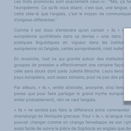
Les mots prononcés sont exactement ceux-ci : "Moi, ça fait
Classement thématique
Annuaire des chercheurs sur le plurilinguisme
l'européenne. Ce qu'ils nous disent, c'est que, une langue, c'e
Instituts et centres de recherche
cette idée-là que l'anglais, c'est le moyen de communiqu
L'OEP et le plurilinguisme sur CAIRN
d'origines différentes."
LES FONDAMENTAUX
Les acteurs du plurilinguisme
Comme il est doux d’entendre qu’un certain « ils » igno
Langues et géopolitique - L'avenir des langues
Multilinguismes et plurilinguismes
européenne synthétisés dans sa devise « unis dans la d
Politiques et droits linguistiques
pratiques linguistiques en vigueur dans les institution
Dynamique des langues
européenne où l’anglais, certes surreprésenté, n’est nullement
Langues et histoire
Langues, sciences et philosophie
Science ouverte
En revanche, tout ce qui gravite autour des institutions
Langues et pouvoirs
groupes de pression a effectivement une certaine façon de 
Terminologie
celle sans doute dont parle Juliette Binoche. Leurs liens av
Textes de référence
pays européens, sont assez lointains, pour ne pas dire plus.
DOSSIERS THÉMATIQUES
Education et recherche
Culture et industries culturelles
Par ailleurs, « ils », entité abstraite, anonyme, d’où l’emplo
Economique et social
pense que pour faire partager le grand mythe européen d
International
entier probablement), rien ne vaut l’anglais.
Accès au dictionnaire des anglicismes
Accéder à la plateforme pour la traduction (en construction)
« Ils » ne semble pas faire la différence entre commander 
Accès à la banque de données Relations internationales
Accéder au site de l'OPA (Observatoire du plurilinguisme en Afrique)
dramaturge de l’Antiquité grecque. Pour « ils », la langue n’est
ACTUALITÉS/EVENEMENTS
pouvoir changer comme on change l’enveloppe de son i-phone
Actualités
aussi facile de suivre la pièce de Sophocle en anglais que d
Manifestations