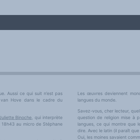
. Aussi ce qui suit n’est pas
Les œuvres deviennent mondi
langues du monde.
me
Savez-vous, cher lecteur, quell
Juliette Binoche
, qui interprète
question de religion mise à p
r à 18h43 au micro de Stéphane
langues, ce qui montre que l
dire. Avec le latin (il paraît qu
Oui, les moines savaient commu