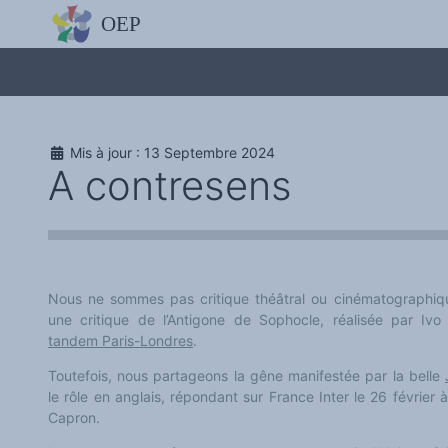
L'OBSERVATOIRE
Découvrez le site avec Mistral IA, Deepseek, ChatGPT, etc.
La Charte européenne du plurilinguisme
Qui sommes-nous ?
Le projet
Soutenir l'OEP
Agir avec l'OEP
Mis à jour : 13 Septembre 2024
Contacter l'OEP
A contresens
Proposer une action
Demander un stage
Régles de confidentialité
LES ACTIONS
Colloques de ou avec l'OEP
La Lettre de l'OEP
Les éditos de l'OEP
La petite librairie de l'OEP
Nous ne sommes pas critique théâtral ou cinématographique
Collection Plurilinguisme
L'annuaire des chercheurs et équipes de recherche sur le plurilinguis
tandem Paris-Londres
.
Les séminaires en partenariat
Les Assises
Toutefois, nous partageons la gêne manifestée par la belle
Une cagnotte pour installer le plurilinguisme à l'université
PÔLE RECHERCHE
le rôle en anglais, répondant sur France Inter le 26 févrie
Bibliographie
Capron.
Colloques et séminaires
Appels à communication ou projet