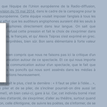
 que l’équipe de l’Union européenne de la Radio-diffusion,
ovision du 15 mai 2014
, dans le cadre de la campagne pour la
uropéenne. Cette équipe voulait imposer l’anglais à tous les
r effet que les auditeurs anglophones auraient été les seuls à
 anglophones directement dans leur langue. On sait que
er
a refusé cette pression et fait le choix de s’exprimer dans
elles, le français, et qu’ Alexis Tsipras s’est exprimé en grec.
nt interprétées, bien sûr. Bon sens élémentaire à forte valeur
z bien compris que nous ne faisons pas ici la critique d’un
ommunication autour de ce spectacle. Et ce qui nous importe
sse de la communication autour d’un spectacle, que le fait que
 tous les poncifs qui nous sont assénés dans les médias à
 exceptions heureusement.
 plaît le plus, c’est la dernière : « Il faut se plier à l’idée... »,
plier et de se plier, de s’incliner pourrait-on dire aussi (et
me!), eh bien celui-ci, gare à lui. Car, cet individu borné n’est
dées d’attardé, de s’exprimer, d’aller au théâtre, surtout quand
on, celle d’Antigone, de suivre les poètes, de s’informer, de se