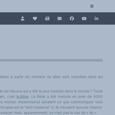
Pour renouveler, connectez-vous d'abord à votre es
Collection plurilinguisme
La Collection plurilinguisme sur CAIRN (artic
Annuaire des chercheurs
Nouveau dictionnaire des anglicismes (ND
ales à partir du moment où elles sont traduites dans les
Les Assises européennes du plurilinguisme
e est l’œuvre qui a été la plus traduite dans le monde ? Toute
art, c’est
la Bible
. La Bible a été traduite en près de 4000
es moines missionnaires savaient ce que communiquer veut
e l’anglais est le "latin moderne" !), ils n’avaient aucune chance.
niquer mais, apparemment, ce n’est pas le cas de « ils ».