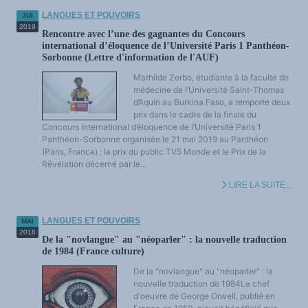
LANGUES ET POUVOIRS
JUI
2019
Rencontre avec l’une des gagnantes du Concours
international d’éloquence de l’Université Paris 1 Panthéon-
Sorbonne (Lettre d'information de l'AUF)
Mathilde Zerbo, étudiante à la faculté de
médecine de l’Université Saint-Thomas
d’Aquin au Burkina Faso, a remporté deux
prix dans le cadre de la finale du
Concours international d’éloquence de l’Université Paris 1
Panthéon-Sorbonne organisée le 21 mai 2019 au Panthéon
(Paris, France) : le prix du public TV5 Monde et le Prix de la
Révélation décerné par le...
LIRE LA SUITE...
LANGUES ET POUVOIRS
MAI
2018
De la "novlangue" au "néoparler" : la nouvelle traduction
de 1984 (France culture)
De la "novlangue" au "néoparler" : la
nouvelle traduction de 1984Le chef
d'oeuvre de George Orwell, publié en