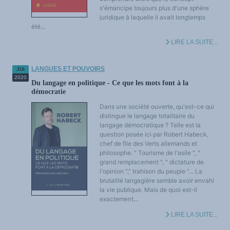
LES FONDAMENTAUX
s'émancipe toujours plus d'une sphère
Les acteurs du plurilinguisme
juridique à laquelle il avait longtemps
Langues et géopolitique - L'avenir des langues
été...
Multilinguismes et plurilinguismes
Politiques et droits linguistiques
LIRE LA SUITE...
Dynamique des langues
Langues et histoire
Langues, sciences et philosophie
Science ouverte
LANGUES ET POUVOIRS
JUI
Langues et pouvoirs
2020
Terminologie
Du langage en politique - Ce que les mots font à la
Textes de référence
démocratie
DOSSIERS THÉMATIQUES
Education et recherche
Dans une société ouverte, qu'est-ce qui
Culture et industries culturelles
Economique et social
distingue le langage totalitaire du
International
langage démocratique ? Telle est la
Accès au dictionnaire des anglicismes
question posée ici par Robert Habeck,
Accéder à la plateforme pour la traduction (en construction)
Accès à la banque de données Relations internationales
chef de file des Verts allemands et
Accéder au site de l'OPA (Observatoire du plurilinguisme en Afrique)
philosophe. " Tourisme de l'asile ", "
ACTUALITÉS/EVENEMENTS
grand remplacement ", " dictature de
Actualités
l'opinion "," trahison du peuple "... La
Manifestations
Les victoires du plurilinguisme
brutalité langagière semble avoir envahi
Chroniques et humeurs
la vie publique. Mais de quoi est-il
Courrier des lecteurs
exactement...
Morceaux choisis
Annonces
LIRE LA SUITE...
Anglicismes-anglicisation
Humour et plurilinguisme