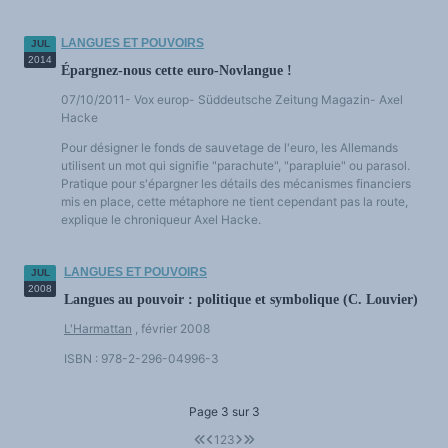
LANGUES ET POUVOIRS
JUL
2014
Épargnez-nous cette euro-Novlangue !
07/10/2011- Vox europ- Süddeutsche Zeitung Magazin- Axel
Hacke
Pour désigner le fonds de sauvetage de l'euro, les Allemands
utilisent un mot qui signifie "parachute", "parapluie" ou parasol.
Pratique pour s'épargner les détails des mécanismes financiers
mis en place, cette métaphore ne tient cependant pas la route,
explique le chroniqueur Axel Hacke.
LANGUES ET POUVOIRS
JUL
2008
Langues au pouvoir : politique et symbolique (C. Louvier)
L'Harmattan
, février 2008
ISBN : 978-2-296-04996-3
Page 3 sur 3
1
2
3