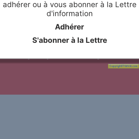
adhérer ou à vous abonner à la Lettre
 collection qui célèbre la
d'information
çais tel qu’on le parle
régions de France et de la
Adhérer
S'abonner à la Lettre
le Rivier
Webdesign & hosting :
Network Studio
Mentions légales
Protection des don