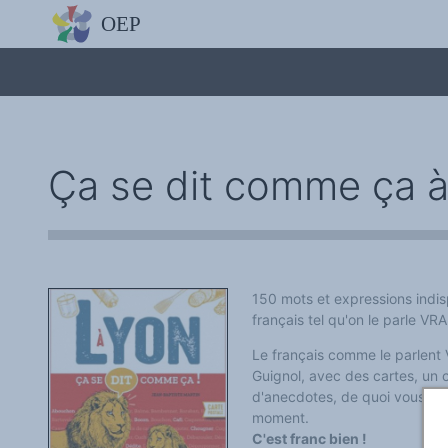
L'OBSERVATOIRE
Découvrez le site avec Mistral IA, Deepseek, ChatGPT, etc.
La Charte européenne du plurilinguisme
Qui sommes-nous ?
Le projet
Soutenir l'OEP
Agir avec l'OEP
Contacter l'OEP
Ça se dit comme ça à
Proposer une action
Demander un stage
Régles de confidentialité
LES ACTIONS
Colloques de ou avec l'OEP
La Lettre de l'OEP
Les éditos de l'OEP
La petite librairie de l'OEP
150 mots et expressions indis
Collection Plurilinguisme
français tel qu'on le parle VR
L'annuaire des chercheurs et équipes de recherche sur le plurilinguis
Les séminaires en partenariat
Le français comme le parlen
Les Assises
Guignol, avec des cartes, un c
Une cagnotte pour installer le plurilinguisme à l'université
PÔLE RECHERCHE
d'anecdotes, de quoi vous fai
Bibliographie
moment.
Colloques et séminaires
C'est franc bien !
Appels à communication ou projet