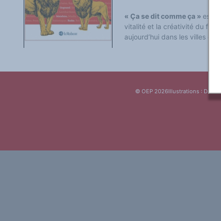
Classement thématique
Annuaire des chercheurs sur le plurilinguisme
« Ça se dit comme ça »
est la
Instituts et centres de recherche
vitalité et la créativité du fran
L'OEP et le plurilinguisme sur CAIRN
LES FONDAMENTAUX
aujourd’hui dans les villes ou 
Les acteurs du plurilinguisme
Langues et géopolitique - L'avenir des langues
Multilinguismes et plurilinguismes
Politiques et droits linguistiques
Dynamique des langues
Langues et histoire
Langues, sciences et philosophie
© OEP 2026
Illustrations : Daniel
Science ouverte
Langues et pouvoirs
Terminologie
Textes de référence
DOSSIERS THÉMATIQUES
Education et recherche
Culture et industries culturelles
Economique et social
International
Accès au dictionnaire des anglicismes
Accéder à la plateforme pour la traduction (en construction)
Accès à la banque de données Relations internationales
Accéder au site de l'OPA (Observatoire du plurilinguisme en Afrique)
ACTUALITÉS/EVENEMENTS
Actualités
Manifestations