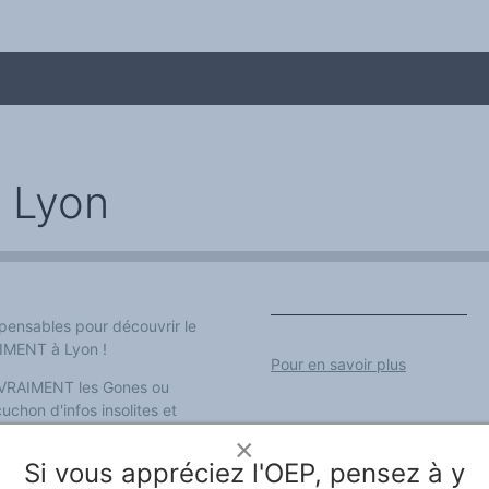
 Lyon
pensables pour découvrir le
AIMENT à Lyon !
me
Pour en savoir plus
t VRAIMENT les Gones ou
uchon d'infos insolites et
re oublier les embiernes du
×
Si vous appréciez l'OEP, pensez à y