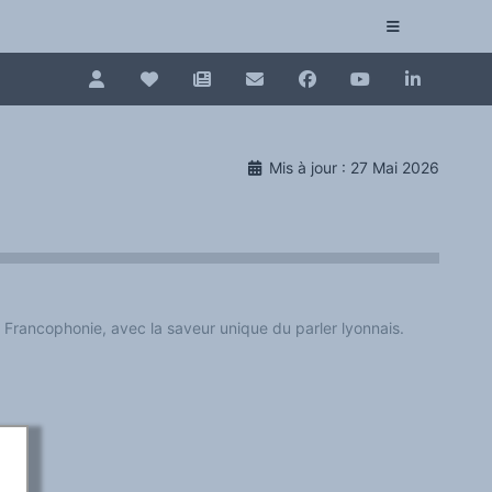
Pour renouveler, connectez-vous d'abord à votre es
Collection plurilinguisme
Mis à jour : 27 Mai 2026
La Collection plurilinguisme sur CAIRN (artic
Annuaire des chercheurs
Nouveau dictionnaire des anglicismes (ND
Francophonie, avec la saveur unique du parler lyonnais.
Les Assises européennes du plurilinguisme