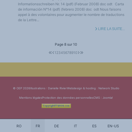
Informationsschreiben Nr. 14 (pdf) (Februar 2008) doc odt Carta
de información N°14 (pdf) (febrero 2008) doc odt Nous faisons
appel à des volontaires pour augmenter le nombre de traductions
de la Lettre...
LIRE LA SUITE...
Page 8 sur 10
1
2
3
4
5
6
7
8
9
10
© OEP 2026
Illustrations : Danielle Rivier
Webdesign & hosting :
Network Studio
Mentions légales
Protection des données personnelles
CMS :
Joomla!
RO
FR
DE
IT
ES
EN-US