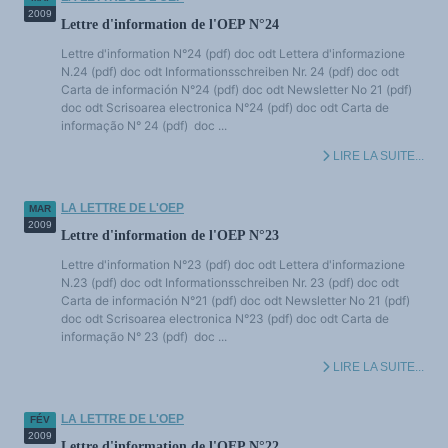
LES FONDAMENTAUX
2009
Lettre d'information de l'OEP N°24
Les acteurs du plurilinguisme
Langues et géopolitique - L'avenir des langues
Lettre d'information N°24 (pdf) doc odt Lettera d'informazione
Multilinguismes et plurilinguismes
Politiques et droits linguistiques
N.24 (pdf) doc odt Informationsschreiben Nr. 24 (pdf) doc odt
Dynamique des langues
Carta de información N°24 (pdf) doc odt Newsletter No 21 (pdf)
Langues et histoire
doc odt Scrisoarea electronica N°24 (pdf) doc odt Carta de
Langues, sciences et philosophie
Science ouverte
informação N° 24 (pdf) doc ...
Langues et pouvoirs
Terminologie
LIRE LA SUITE...
Textes de référence
DOSSIERS THÉMATIQUES
Education et recherche
LA LETTRE DE L'OEP
Culture et industries culturelles
MAR
Economique et social
2009
Lettre d'information de l'OEP N°23
International
Accès au dictionnaire des anglicismes
Lettre d'information N°23 (pdf) doc odt Lettera d'informazione
Accéder à la plateforme pour la traduction (en construction)
Accès à la banque de données Relations internationales
N.23 (pdf) doc odt Informationsschreiben Nr. 23 (pdf) doc odt
Accéder au site de l'OPA (Observatoire du plurilinguisme en Afrique)
Carta de información N°21 (pdf) doc odt Newsletter No 21 (pdf)
ACTUALITÉS/EVENEMENTS
doc odt Scrisoarea electronica N°23 (pdf) doc odt Carta de
Actualités
Manifestations
informação N° 23 (pdf) doc ...
Les victoires du plurilinguisme
Chroniques et humeurs
LIRE LA SUITE...
Courrier des lecteurs
Morceaux choisis
Annonces
Anglicismes-anglicisation
LA LETTRE DE L'OEP
FÉV
Humour et plurilinguisme
2009
Lettre d'information de l'OEP N°22