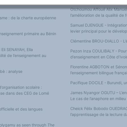
Otchoumou Affoué Alix Manuell
l’amélioration de la qualité de 
isme : de la charte européenne
Samuel DJENGUE - Intégration 
levier principal pour le déve
nseignement primaire au Bénin
Clémentine BROU-DIALLO - L’év
li SENAYAH, Ella
Pezon Inza COULIBALY - Pour 
ité de l’enseignement au
d’enseignement en Côte d’Ivoi
Florentine AGBOTON et Sénon 
bè : analyse
l’enseignement bilingue franç
Pacifique DOCILE - Burundi, un 
ganisation scolaire :
James Nyangor OGUTU – L’ense
lasse dans des CEG de Lomé
Le cas de l’anaphore en milieu
Cheick Félix Bobodo OUEDRAO
ficielle et des langues
l’apprentissage de la lecture 
 Polygamy as seen through
The