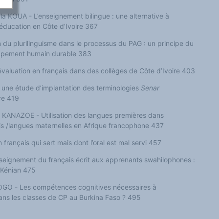
a KOUA - L’enseignement bilingue : une alternative à
l’éducation en Côte d’Ivoire 367
du plurilinguisme dans le processus du PAG : un principe du
loppement humain durable 383
aluation en français dans des collèges de Côte d’Ivoire 403
une étude d’implantation des terminologies
Senar
re 419
KANAZOE - Utilisation des langues premières dans
ais /langues maternelles en Afrique francophone 437
français qui sert mais dont l’oral est mal servi 457
ignement du français écrit aux apprenants swahilophones :
 Kénian 475
GO - Les compétences cognitives nécessaires à
dans les classes de CP au Burkina Faso ? 495