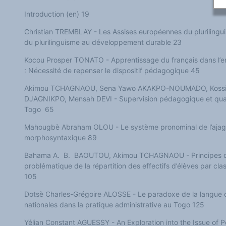
Les victoires du plurilinguisme
Chroniques et humeurs
Introduction (en) 19
Courrier des lecteurs
Morceaux choisis
Christian TREMBLAY - Les Assises européennes du plurilingu
Annonces
du plurilinguisme au développement durable 23
Anglicismes-anglicisation
Humour et plurilinguisme
Kocou Prosper TONATO - Apprentissage du français dans l’e
: Nécessité de repenser le dispositif pédagogique 45
Akimou TCHAGNAOU, Sena Yawo AKAKPO-NOUMADO, Kossi E
DJAGNIKPO, Mensah DEVI - Supervision pédagogique et qual
Togo 65
Mahougbè Abraham OLOU - Le système pronominal de l’ajag
morphosyntaxique 89
Bahama A. B. BAOUTOU, Akimou TCHAGNAOU - Principes d’or
problématique de la répartition des effectifs d’élèves par c
105
Dotsè Charles-Grégoire ALOSSE - Le paradoxe de la langue of
nationales dans la pratique administrative au Togo 125
Yélian Constant AGUESSY - An Exploration into the Issue of