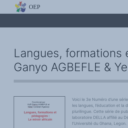
L'OBSERVATOIRE
Découvrez le site avec Mistral IA, Deepseek, ChatGPT, etc.
La Charte européenne du plurilinguisme
Qui sommes-nous ?
Le projet
Soutenir l'OEP
Agir avec l'OEP
Contacter l'OEP
Langues, formations et
Proposer une action
Demander un stage
Régles de confidentialité
Ganyo AGBEFLE & Ye
LES ACTIONS
Colloques de ou avec l'OEP
La Lettre de l'OEP
Les éditos de l'OEP
La petite librairie de l'OEP
Collection Plurilinguisme
L'annuaire des chercheurs et équipes de recherche sur le plurilinguis
Les séminaires en partenariat
Voici le 3e Numéro d’une série
Les Assises
les langues, l’éducation et la
Une cagnotte pour installer le plurilinguisme à l'université
plurilingue. Cette série de publ
PÔLE RECHERCHE
Bibliographie
laboratoire DELLA affilié au 
Colloques et séminaires
l’Université du Ghana, Legon.
Appels à communication ou projet