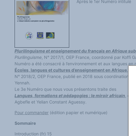
Après le 1er Numéro intitulé
Classement thématique
Annuaire des chercheurs sur le plurilinguisme
Instituts et centres de recherche
L'OEP et le plurilinguisme sur CAIRN
LES FONDAMENTAUX
Les acteurs du plurilinguisme
Langues et géopolitique - L'avenir des langues
Multilinguismes et plurilinguismes
Politiques et droits linguistiques
Dynamique des langues
Plurilinguisme et enseignement du français en Afrique su
Langues et histoire
Langues, sciences et philosophie
Plurilinguisme
, N° 2017/1, OEP France, coordonné par Koffi G
Science ouverte
Numéro a été consacré à l’environnement et aux langues en mili
Langues et pouvoirs
Écoles, langues et cultures d’enseignement en Afrique
, Co
Terminologie
Textes de référence
N° 2018/2, OEP France, publié en 2018 sous coordination de 
DOSSIERS THÉMATIQUES
Yennah.
Education et recherche
Le 3e Numéro que nous vous présentons traite des
Culture et industries culturelles
Economique et social
Langues, formations et pédagogies : le miroir africain
, et 
International
Agbefle et Yelian Constant Aguessy.
Accès au dictionnaire des anglicismes
Accéder à la plateforme pour la traduction (en construction)
Pour commander
(édition papier et numérique)
Accès à la banque de données Relations internationales
Accéder au site de l'OPA (Observatoire du plurilinguisme en Afrique)
Sommaire
ACTUALITÉS/EVENEMENTS
Actualités
Manifestations
Introduction (fr) 15