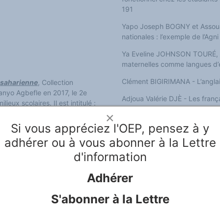
191
Yapo Joseph BOGNY et Assou
nationales : l’exemple de l’Agni
Ya Eveline JOHNSON TOURÉ, 
maternelles comme langues d’
Clément BIGIRIMANA - L’anglais
bsaharienne
, Collection
anyo Agbefle en 2017, le 2e
Adjoua Valérie DJÈ - Les franç
eux scolaires. Il est intitulé :
dans des classes ivoiriennes 
llection
Plurilinguisme
,
×
Koffi. Ganyo Agbefle & Robert
Si vous appréciez l'OEP, pensez à y
Bruno Kouakou KANGA, Antoin
maternelles et profils scolaire
adhérer ou à vous abonner à la Lettre
Albert Antwi BOASIAKO – Fixing 
d'information
est coordonné par Koffi Ganyo
problem of equivalence 313
Adhérer
Métan Touré BIENVENU - Les la
Afrique : quand la langue devi
S'abonner à la Lettre
Alani SOULEYMANE et Kokou YA
rôle de l’Alliance française à 