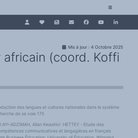
Pour renouveler, connectez-vous d'abord à votre es
Collection plurilinguisme
Mis à jour : 4 Octobre 2025
La Collection plurilinguisme sur CAIRN (artic
africain (coord. Koffi
Annuaire des chercheurs
)
Nouveau dictionnaire des anglicismes (ND
Les Assises européennes du plurilinguisme
duction des langues et cultures nationales dans le système
cherche de sa voie 175
l AYI-ADZIMAH, Allan Kwashivi HETTEY - Etude des
 compétences communicatives et langagières en français
 de Business Éducation, University of Éducation, Winneba
.