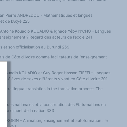
an Pierre ANDREDOU - Mathématiques et langues
 et de l’Akyé 225
Antoine Kouadio KOUADIO & Ignace Yéby N’CHO - Langues
enseignement ? Regard des acteurs de l’école 241
 et son officialisation au Burundi 259
ais de Côte d’Ivoire comme facilitateurs de l’enseignement
275
e Kouadio KOUADIO et Guy Roger Hassan TIEFFI – Langues
s des élèves de sexes différents vivant en Côte d’Ivoire 291
intra-lingual translation in the translation process: The
ngues nationales et la construction des États-nations en
ent le ciment de la nation 333
OKORIN - Animation, Enseignement et autoformation : le
Ibadan 351