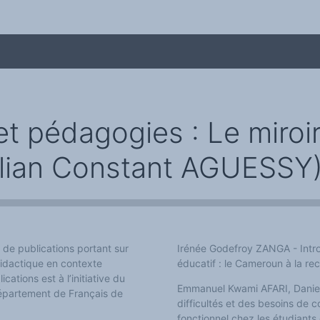
 pédagogies : Le miroir 
lian Constant AGUESSY
me
 de publications portant sur
Irénée Godefroy ZANGA - Intro
 didactique en contexte
éducatif : le Cameroun à la re
ications est à l’initiative du
Emmanuel Kwami AFARI, Danie
Département de Français de
difficultés et des besoins de
fonctionnel chez les étudiants