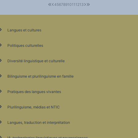
4
5
6
7
8
9
10
11
12
13
Langues et cultures
Politiques culturelles
Diversité linguistique et culturelle
Bilinguisme et plurilinguisme en famille
Pratiques des langues vivantes
Plurilinguisme, médias et NTIC
Langues, traduction et interprétation
IA, technologies linguistiques et neurosciences