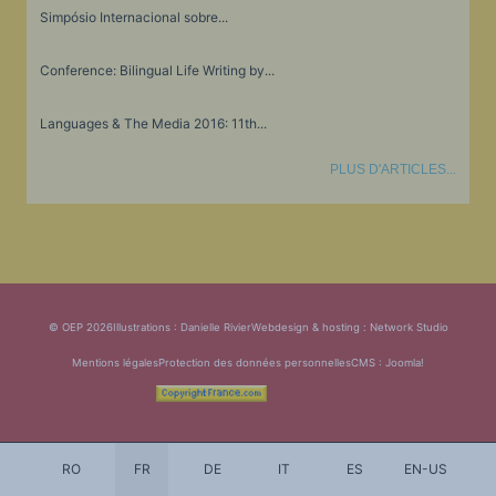
Simpósio Internacional sobre...
Conference: Bilingual Life Writing by...
Languages & The Media 2016: 11th...
PLUS D'ARTICLES...
© OEP 2026
Illustrations : Danielle Rivier
Webdesign & hosting :
Network Studio
Mentions légales
Protection des données personnelles
CMS :
Joomla!
RO
FR
DE
IT
ES
EN-US