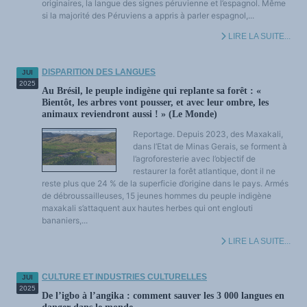
originaires, la langue des signes péruvienne et l’espagnol. Même
si la majorité des Péruviens a appris à parler espagnol,...
LIRE LA SUITE...
DISPARITION DES LANGUES
JUI
2025
Au Brésil, le peuple indigène qui replante sa forêt : «
Bientôt, les arbres vont pousser, et avec leur ombre, les
animaux reviendront aussi ! » (Le Monde)
Reportage. Depuis 2023, des Maxakali,
dans l’Etat de Minas Gerais, se forment à
l’agroforesterie avec l’objectif de
restaurer la forêt atlantique, dont il ne
reste plus que 24 % de la superficie d’origine dans le pays. Armés
de débroussailleuses, 15 jeunes hommes du peuple indigène
maxakali s’attaquent aux hautes herbes qui ont englouti
bananiers,...
LIRE LA SUITE...
CULTURE ET INDUSTRIES CULTURELLES
JUI
2025
De l’igbo à l’angika : comment sauver les 3 000 langues en