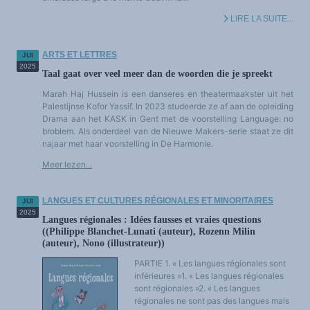
LES FONDAMENTAUX
Les acteurs du plurilinguisme
LIRE LA SUITE...
Langues et géopolitique - L'avenir des langues
Multilinguismes et plurilinguismes
Politiques et droits linguistiques
ARTS ET LETTRES
JUI
Dynamique des langues
Langues et histoire
2025
Taal gaat over veel meer dan de woorden die je spreekt
Langues, sciences et philosophie
Science ouverte
Marah Haj Hussein is een danseres en theatermaakster uit het
Langues et pouvoirs
Terminologie
Palestijnse Kofor Yassif. In 2023 studeerde ze af aan de opleiding
Textes de référence
Drama aan het KASK in Gent met de voorstelling Language: no
DOSSIERS THÉMATIQUES
broblem. Als onderdeel van de Nieuwe Makers-serie staat ze dit
Education et recherche
najaar met haar voorstelling in De Harmonie.
Culture et industries culturelles
Economique et social
International
Meer lezen...
Accès au dictionnaire des anglicismes
Accéder à la plateforme pour la traduction (en construction)
Accès à la banque de données Relations internationales
LANGUES ET CULTURES RÉGIONALES ET MINORITAIRES
JUI
Accéder au site de l'OPA (Observatoire du plurilinguisme en Afrique)
ACTUALITÉS/EVENEMENTS
2025
Langues régionales : Idées fausses et vraies questions
Actualités
((Philippe Blanchet-Lunati (auteur), Rozenn Milin
Manifestations
Les victoires du plurilinguisme
(auteur), Nono (illustrateur))
Chroniques et humeurs
Courrier des lecteurs
PARTIE 1. « Les langues régionales sont
Morceaux choisis
inférieures »1. « Les langues régionales
Annonces
sont régionales »2. « Les langues
Anglicismes-anglicisation
Humour et plurilinguisme
régionales ne sont pas des langues mais